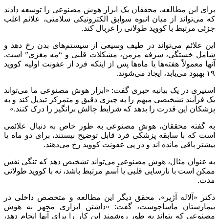
برای این مطالعه، محققان یک ابزار هوش مصنوعی را توسعه دادند
که می‌تواند از میان انبوه سوابق الکترونیکی سلامتی، علائم اغلب
جزئی مرتبط با کووید طولانی را غربال کند.
این علائم می‌تواند در طیف وسیعی از سیستم‌های بدن رخ دهد و
شامل خستگی، سرفه مزمن، مشکلات قلبی و “مه مغزی” است.
آنها معمولاً هفته‌ها یا ماه‌ها پس از اینکه فرد از عفونت اولیه کووید
۱۹ بهبود می‌یابد، ایجاد می‌شوند.
استیری در یک بیانیه خبری گفت: «ابزار هوش مصنوعی ما می‌تواند
یک فرآیند تشخیصی مبهم را به چیزی دقیق و متمرکز تبدیل کند و به
پزشکان این قدرت را بدهد که شرایط چالش برانگیز را درک کنند.»
به گفته محققان، هوش مصنوعی به طور خاص به دنبال علائمی
است که با سابقه پزشکی فرد قابل توضیح نیستند، برای دو ماه یا
بیشتر باقی مانده اند و در پی عفونت کووید رخ می‌دهند.
به عنوان مثال، هوش مصنوعی می‌تواند تشخیص دهد که تنگی نفس
ممکن است با نارسایی قلبی یا آسم مرتبط باشد، نه با کووید طولانی
مدت.
دکتر «آلاله آژیر»، محقق دیگر این مطالعه و متخصص داخلی در
بیمارستان ماساچوست، گفت: «داشتن ابزاری مجهز به هوش
مصنوعی که بتواند به طور روشمند این کار را برای آنها انجام دهد،