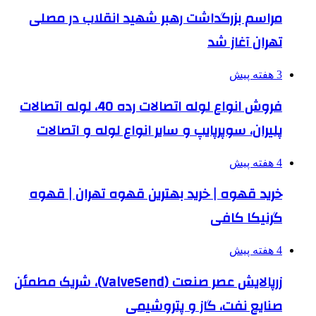
مراسم بزرگداشت رهبر شهید انقلاب در مصلی
تهران آغاز شد
3 هفته پیش
فروش انواع لوله اتصالات رده 40، لوله اتصالات
پلیران، سوپرپایپ و سایر انواع لوله و اتصالات
4 هفته پیش
خرید قهوه | خرید بهترین قهوه تهران | قهوه
گرنیکا کافی
4 هفته پیش
زرپالایش عصر صنعت (ValveSend)، شریک مطمئن
صنایع نفت، گاز و پتروشیمی