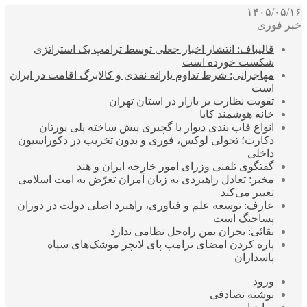
۱۴۰۵/۰۵/۱۶
خبر فوری
قالیباف: انتشار اخبار جعلی توسط ترامپ یک استراتژی
شکست خورده است
مهاجرانی: شرط تداوم یارانه نقدی و کالابرگ اقامت در ایران
است
تقویت نظارت بر بازار در استان تهران
خانه هوشمند کایا
انواع قاب بندی دیوار با گچبری پیش ساخته پلی یورتان
دکارت؛ تحولی لوکس، فوری و بدون تخریب در دکوراسیون
داخلی
گفتگوی تلفنی وزرای امور خارجه ایران و هند
مخبر: تعادل راهبردی به زیان آمران تعرّض به امت اسلامی
تغییر می‌کند
عارف: توسعه علم و فناوری، راهبرد اصلی دولت در دوران
پساجنگ است
بقائی: بحران یمن راه‌حل نظامی ندارد
پاره کردن امضای ترامپ پای لانچر موشک‌های سپاه
پاسداران
ورود
نوشته تصادفی