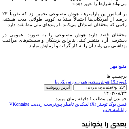
می‌تواند شرایط را تغییر دهد.»
بر اساس این پارامترها، هوش مصنوعی تخمین زد که تقریباً ۲۳
درصد از آمریکایی‌ها احتمالاً مبتلا به کووید طولانی مدت هستند،
رقمی که محققان استدلال می‌کنند با روندهای ملی مطابقت دارد.
محققان قصد دارند هوش مصنوعی را به صورت عمومی در
دسترسی آزاد منتشر کنند، بنابراین پزشکان و سیستم‌های مراقبت
بهداشتی می‌توانند آن را به کار گرفته و آزمایش نمایند.
منبع:مهر
برچسب ها
کووید 19
هوش مصنوعی
ویروس کرونا
آدرس رونوشت
۱۴۰۳/۰۸/۲۳
خواندن این مطلب 1 دقیقه زمان میبرد
فیس بوک
توییتر (X)
لینکدین
‫تامبلر
‫پین‌ترست
‫رددیت
‫VKontakte
رایانامه
چاپ
بعدی را بخوانید