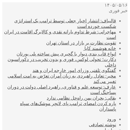
۱۴۰۵/۰۵/۱۶
خبر فوری
قالیباف: انتشار اخبار جعلی توسط ترامپ یک استراتژی
شکست خورده است
مهاجرانی: شرط تداوم یارانه نقدی و کالابرگ اقامت در ایران
است
تقویت نظارت بر بازار در استان تهران
خانه هوشمند کایا
انواع قاب بندی دیوار با گچبری پیش ساخته پلی یورتان
دکارت؛ تحولی لوکس، فوری و بدون تخریب در دکوراسیون
داخلی
گفتگوی تلفنی وزرای امور خارجه ایران و هند
مخبر: تعادل راهبردی به زیان آمران تعرّض به امت اسلامی
تغییر می‌کند
عارف: توسعه علم و فناوری، راهبرد اصلی دولت در دوران
پساجنگ است
بقائی: بحران یمن راه‌حل نظامی ندارد
پاره کردن امضای ترامپ پای لانچر موشک‌های سپاه
پاسداران
ورود
نوشته تصادفی