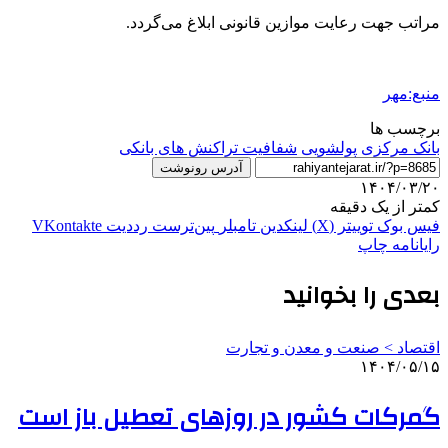
مراتب جهت رعایت موازین قانونی ابلاغ می‌گردد.
منبع:مهر
برچسب ها
بانک مرکزی
پولشویی
شفافیت تراکنش های بانکی
آدرس رونوشت
۱۴۰۴/۰۳/۲۰
کمتر از یک دقیقه
فیس بوک
توییتر (X)
لینکدین
‫تامبلر
‫پین‌ترست
‫رددیت
‫VKontakte
رایانامه
چاپ
بعدی را بخوانید
اقتصاد > صنعت و معدن و تجارت
۱۴۰۴/۰۵/۱۵
گمرکات کشور در روزهای تعطیل باز است