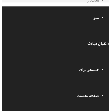
سایدبار
منو
راهیان تجارت
جستجو برای
صفحه نخست