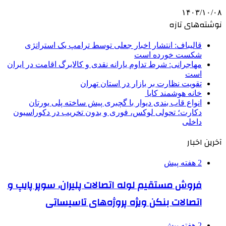
۱۴۰۳/۱۰/۰۸
نوشته‌های تازه
قالیباف: انتشار اخبار جعلی توسط ترامپ یک استراتژی
شکست خورده است
مهاجرانی: شرط تداوم یارانه نقدی و کالابرگ اقامت در ایران
است
تقویت نظارت بر بازار در استان تهران
خانه هوشمند کایا
انواع قاب بندی دیوار با گچبری پیش ساخته پلی یورتان
دکارت؛ تحولی لوکس، فوری و بدون تخریب در دکوراسیون
داخلی
آخرین اخبار
2 هفته پیش
فروش مستقیم لوله اتصالات پلیران، سوپر پایپ و
اتصالات بنکن ویژه پروژه‌های تاسیساتی
2 هفته پیش