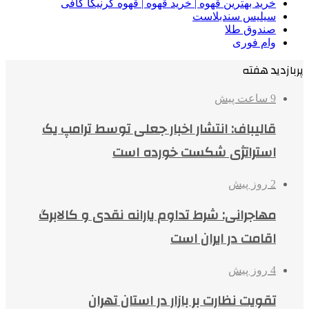
خرید بهترین قهوه | خرید قهوه | قهوه گرنیکا کافی
سیلیس سندبلاست
صندوق طلا
وام فوری
پربازدید هفته
9 ساعت پیش
قالیباف: انتشار اخبار جعلی توسط ترامپ یک
استراتژی شکست خورده است
2 روز پیش
مهاجرانی: شرط تداوم یارانه نقدی و کالابرگ
اقامت در ایران است
4 روز پیش
تقویت نظارت بر بازار در استان تهران