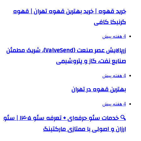
خرید قهوه | خرید بهترین قهوه تهران | قهوه
گرنیکا کافی
4 هفته پیش
زرپالایش عصر صنعت (ValveSend)، شریک مطمئن
صنایع نفت، گاز و پتروشیمی
4 هفته پیش
بهترین قهوه در تهران
4 هفته پیش
🔍 خدمات سئو حرفه‌ای + تعرفه سئو ۱۴۰۵ | سئو
ارزان و اصولی با ممتازی مارکتینگ