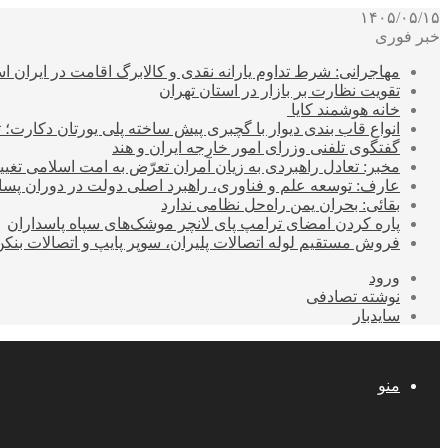
۱۴۰۵/۰۵/۱۵
خبر فوری
مهاجرانی: شرط تداوم یارانه نقدی و کالابرگ اقامت در ایران 
تقویت نظارت بر بازار در استان تهران
خانه هوشمند کایا
انواع قاب بندی دیوار با گچبری پیش ساخته پلی یورتان دکارت
گفتگوی تلفنی وزرای امور خارجه ایران و هند
مخبر: تعادل راهبردی به زیان آمران تعرّض به امت اسلامی تغیی
عارف: توسعه علم و فناوری، راهبرد اصلی دولت در دوران پ
بقائی: بحران یمن راه‌حل نظامی ندارد
پاره کردن امضای ترامپ پای لانچر موشک‌های سپاه پاسداران
فروش مستقیم لوله اتصالات پلیران، سوپر پایپ و اتصالات بنکن
ورود
نوشته تصادفی
سایدبار
منو