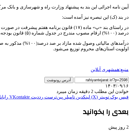
آیین‌ نامه اجرائی این بند به پیشنهاد وزارت راه و شهرسازی و بانک 
در بند (ک) این تبصره نیز آمده است:
درصد (۱۰۰%) ارقام ‌مصوب مندرج در جدول شماره (۵) قانون بودجه، این ارقام به سرجمع منابع مالیاتی و همچنین مصارف اضافه شده و به‌صورت کامل تخصیص خواهد یافت. ‌
اولویت استان‌های محروم توزیع می‌شود.
منبع:همشهری آنلاین
آدرس رونوشت
۱۴۰۳/۰۹/۱۶
خواندن این مطلب 2 دقیقه زمان میبرد
فیس بوک
توییتر (X)
لینکدین
‫تامبلر
‫پین‌ترست
‫رددیت
‫VKontakte
رایان
بعدی را بخوانید
2 روز پیش