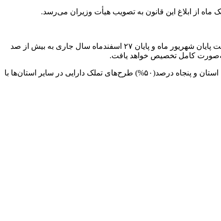
 ماه از ابلاغ این قانون به تصویب هیأت وزیران می‌رسد.
در راستای بند «پ» ماده (۱۷) قانون برنامه هفتم پیشرفت در صورت تحقق درصد تجمعی درآمدهای مالیاتی سازمان ‌امور مالیاتی کشور لغایت پایان شهریور ماه و پایان ۲۷ اسفندماه سال جاری به بیش از صد
درآمدهای مالیاتی وصول شده مازاد بر صد درصد(۱۰۰%) مذکور به صورت پنجاه درصد(۵۰%) طرح‌های تملک دارایی در مناطق محروم همان استان و پنجاه درصد(۵۰%) طرح‌های تملک دارایی در سایر استان‌ها با