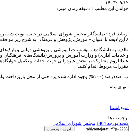
۱۴۰۳/۰۹/۱۲
خواندن این مطلب 1 دقیقه زمان میبرد
۸ این لایحه با عنوان «آموزش، پژوهش و فرهنگ» به شرح زیر موافقت کردند:
«الف- به دانشگاه‌ها، مؤسسات آموزشی و پژوهشی دولتی و پارک‌های 
و خدمات اداری) و وزارت آموزش و پرورش(دانشگاه‌های فرهنگیان و ش
عنداللزوم مشارکت با بخش غیردولتی جهت احداث و تکمیل خوابگاه‌های 
مقررات مربوط اقدام کنند.
ب- صددرصد (۱۰۰%) وجوه اداره‌ شده پرداختی از محل بازپرداخت وام‌های شهریه دانشجویی از سال ۱۳۸۵ تا سال ۱۴۰۳ به خزانه‌داری کل‌ کشور واریز می‌شود.»
انتهای پیام
منبع:ایسنا
برچسب ها
لایحه بودجه 1404
مجلس شورای اسلامی
آدرس رونوشت