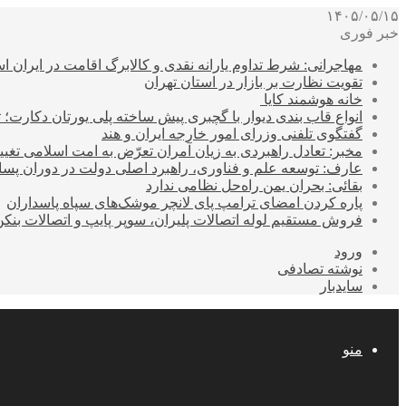
۱۴۰۵/۰۵/۱۵
خبر فوری
مهاجرانی: شرط تداوم یارانه نقدی و کالابرگ اقامت در ایران 
تقویت نظارت بر بازار در استان تهران
خانه هوشمند کایا
انواع قاب بندی دیوار با گچبری پیش ساخته پلی یورتان دکارت
گفتگوی تلفنی وزرای امور خارجه ایران و هند
مخبر: تعادل راهبردی به زیان آمران تعرّض به امت اسلامی تغیی
عارف: توسعه علم و فناوری، راهبرد اصلی دولت در دوران پ
بقائی: بحران یمن راه‌حل نظامی ندارد
پاره کردن امضای ترامپ پای لانچر موشک‌های سپاه پاسداران
فروش مستقیم لوله اتصالات پلیران، سوپر پایپ و اتصالات بنکن
ورود
نوشته تصادفی
سایدبار
منو