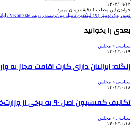
۱۴۰۳/۰۹/۱۲
خواندن این مطلب 1 دقیقه زمان میبرد
فیس بوک
توییتر (X)
لینکدین
‫تامبلر
‫پین‌ترست
‫رددیت
‫VKontakte
رایان
بعدی را بخوانید
سیاسی > مجلس
۱۴۰۲/۱۰/۱۹
زنگنه: ایرانیان دارای کارت اقامت مجاز به و
سیاسی > مجلس
۱۴۰۲/۱۰/۱۸
تکالیف کمیسیون اصل ۹۰ به برخی از وزارت‌خانه‌ها برای تسریع در صدور مجوزها
سیاسی > مجلس
۱۴۰۲/۱۰/۱۸