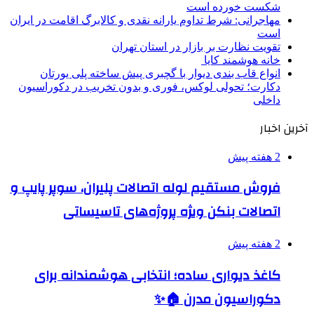
شکست خورده است
مهاجرانی: شرط تداوم یارانه نقدی و کالابرگ اقامت در ایران
است
تقویت نظارت بر بازار در استان تهران
خانه هوشمند کایا
انواع قاب بندی دیوار با گچبری پیش ساخته پلی یورتان
دکارت؛ تحولی لوکس، فوری و بدون تخریب در دکوراسیون
داخلی
آخرین اخبار
2 هفته پیش
فروش مستقیم لوله اتصالات پلیران، سوپر پایپ و
اتصالات بنکن ویژه پروژه‌های تاسیساتی
2 هفته پیش
کاغذ دیواری ساده؛ انتخابی هوشمندانه برای
دکوراسیون مدرن 🏠✨