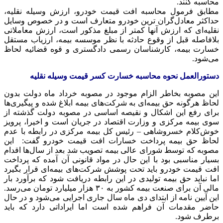
محاسبه کنند.
مطابق فرمول محاسبه افت قیمت خودرو، ارزش وسیله نقلیه،
حداکثر معادل‌گران ترین خودرو متعارف است و در خصوص وسایل
نقلیه‌ای که ارزش آنها کمتر از مبلغ مذکور است، ارزش معاملاتی
بلافاصله قبل از وقوع حادثه با نظر موسسه بیمه، ارزیاب مستقل
خسارت بیمه، کارشناسان رسمی دادگستری و قوه قضائیه لحاظ
می‌شود.
دستورالعمل نحوه محاسبه خسارت کسر قیمت وسیله نقلیه
این مصوبه بخاطر الزام موجود در مصوبه خرداد ماه دولت بدون
لحاظ هرگونه حق بیمه‌ای به شرکت‌های بیمه ابلاغ شده و پیگیری‌ها
برای رفع این اشکال و نقیصه اساسی در مصوبه دولت گذشته از
سوی بیمه مرکزی و وزارت اقتصاد در جریان است و اخیرا، پرویز
خوش‌کلام خسروشاهی – رئیس کل بیمه مرکزی در رابطه با عدم
لحاظ حق بیمه پرداخت خسارات افت قیمت خودرو گفت: این
مصوبه که توسط شورای عالی بیمه تصویب شد بعد از سال‌ها اقدام
بسیار مناسبی بود با این حال در مواد قانونی آن آمده که پرداخت
افت قیمت خودرو باید تحت پوشش شرکت‌های بیمه‌ای قرار بگیرد
اما نباید حق بیمه تولیدی در این رابطه دریافت شود که برآورد بار
مالی آن برای صنعت بیمه کشور به ۳۰ هزار میلیارد تومان می‌رسد.
این آیین نامه از ابتدای دی ماه سال جاری اجرایی می‌شود و در حال
حاضر مقدمات آن فراهم شده است اما ایراداتی دارد که باید
برطرف شود.