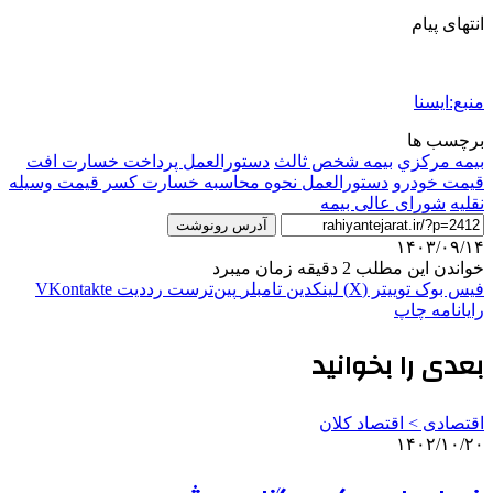
انتهای پیام
منبع:ایسنا
برچسب ها
بيمه مركزي
بیمه شخص ثالث
دستورالعمل پرداخت خسارت افت
قیمت خودرو
دستورالعمل نحوه محاسبه خسارت کسر قیمت وسیله
نقلیه
شورای عالی بیمه
آدرس رونوشت
۱۴۰۳/۰۹/۱۴
خواندن این مطلب 2 دقیقه زمان میبرد
فیس بوک
توییتر (X)
لینکدین
‫تامبلر
‫پین‌ترست
‫رددیت
‫VKontakte
رایانامه
چاپ
بعدی را بخوانید
اقتصادی > اقتصاد کلان
۱۴۰۲/۱۰/۲۰