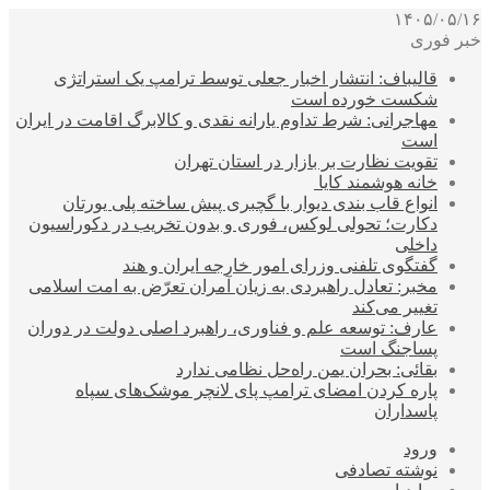
۱۴۰۵/۰۵/۱۶
خبر فوری
قالیباف: انتشار اخبار جعلی توسط ترامپ یک استراتژی
شکست خورده است
مهاجرانی: شرط تداوم یارانه نقدی و کالابرگ اقامت در ایران
است
تقویت نظارت بر بازار در استان تهران
خانه هوشمند کایا
انواع قاب بندی دیوار با گچبری پیش ساخته پلی یورتان
دکارت؛ تحولی لوکس، فوری و بدون تخریب در دکوراسیون
داخلی
گفتگوی تلفنی وزرای امور خارجه ایران و هند
مخبر: تعادل راهبردی به زیان آمران تعرّض به امت اسلامی
تغییر می‌کند
عارف: توسعه علم و فناوری، راهبرد اصلی دولت در دوران
پساجنگ است
بقائی: بحران یمن راه‌حل نظامی ندارد
پاره کردن امضای ترامپ پای لانچر موشک‌های سپاه
پاسداران
ورود
نوشته تصادفی