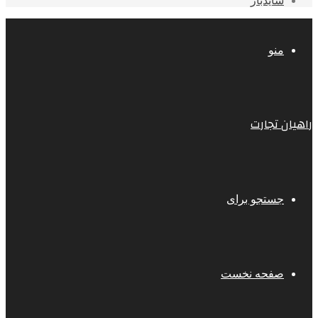
سایدبار
منو
راهیان تجارت
جستجو برای
صفحه نخست