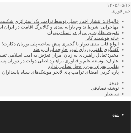
۱۴۰۵/۰۵/۱۶
خبر فوری
قالیباف: انتشار اخبار جعلی توسط ترامپ یک استراتژی شکس
مهاجرانی: شرط تداوم یارانه نقدی و کالابرگ اقامت در ایران 
تقویت نظارت بر بازار در استان تهران
خانه هوشمند کایا
انواع قاب بندی دیوار با گچبری پیش ساخته پلی یورتان دکارت
گفتگوی تلفنی وزرای امور خارجه ایران و هند
مخبر: تعادل راهبردی به زیان آمران تعرّض به امت اسلامی تغیی
عارف: توسعه علم و فناوری، راهبرد اصلی دولت در دوران پ
بقائی: بحران یمن راه‌حل نظامی ندارد
پاره کردن امضای ترامپ پای لانچر موشک‌های سپاه پاسداران
ورود
نوشته تصادفی
سایدبار
منو