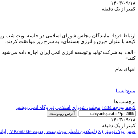
۱۴۰۳/۰۹/۱۸
کمتر از یک دقیقه
لایحه با عنوان «برق و انرژی هسته‌ای» به شرح زیر موافقت کردند:
«الف- به شرکت تولید و توسعه انرژی اتمی ایران اجازه داده می‌شود م
کند.»
انتهای پیام
منبع:ایسنا
برچسب ها
لایحه بودجه 1404
مجلس شورای اسلامی
نیروگاه اتمی بوشهر
آدرس رونوشت
۱۴۰۳/۰۹/۱۸
کمتر از یک دقیقه
فیس بوک
توییتر (X)
لینکدین
‫تامبلر
‫پین‌ترست
‫رددیت
‫VKontakte
رایان