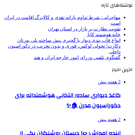
نوشته‌های تازه
مهاجرانی: شرط تداوم یارانه نقدی و کالابرگ اقامت در ایران
است
تقویت نظارت بر بازار در استان تهران
خانه هوشمند کایا
انواع قاب بندی دیوار با گچبری پیش ساخته پلی یورتان
دکارت؛ تحولی لوکس، فوری و بدون تخریب در دکوراسیون
داخلی
گفتگوی تلفنی وزرای امور خارجه ایران و هند
آخرین اخبار
2 هفته پیش
کاغذ دیواری ساده؛ انتخابی هوشمندانه برای
دکوراسیون مدرن 🏠✨
2 هفته پیش
آینده آموزش؛ چرا دبستان روشنگران یکی از