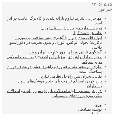
۱۴۰۵/۰۵/۱۵
خبر فوری
مهاجرانی: شرط تداوم یارانه نقدی و کالابرگ اقامت در ایران
است
تقویت نظارت بر بازار در استان تهران
خانه هوشمند کایا
انواع قاب بندی دیوار با گچبری پیش ساخته پلی یورتان
دکارت؛ تحولی لوکس، فوری و بدون تخریب در دکوراسیون
داخلی
گفتگوی تلفنی وزرای امور خارجه ایران و هند
مخبر: تعادل راهبردی به زیان آمران تعرّض به امت اسلامی
تغییر می‌کند
عارف: توسعه علم و فناوری، راهبرد اصلی دولت در دوران
پساجنگ است
بقائی: بحران یمن راه‌حل نظامی ندارد
پاره کردن امضای ترامپ پای لانچر موشک‌های سپاه
پاسداران
فروش مستقیم لوله اتصالات پلیران، سوپر پایپ و اتصالات
بنکن ویژه پروژه‌های تاسیساتی
ورود
نوشته تصادفی