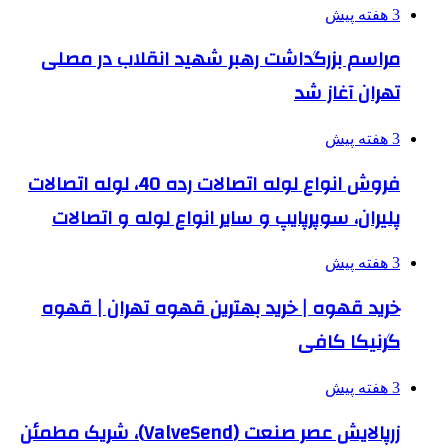
3 هفته پیش
مراسم بزرگداشت رهبر شهید انقلاب در مصلی
تهران آغاز شد
3 هفته پیش
فروش انواع لوله اتصالات رده 40، لوله اتصالات
پلیران، سوپرپایپ و سایر انواع لوله و اتصالات
3 هفته پیش
خرید قهوه | خرید بهترین قهوه تهران | قهوه
گرنیکا کافی
3 هفته پیش
زرپالایش عصر صنعت (ValveSend)، شریک مطمئن