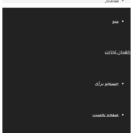
سایدبار
منو
راهیان تجارت
جستجو برای
صفحه نخست