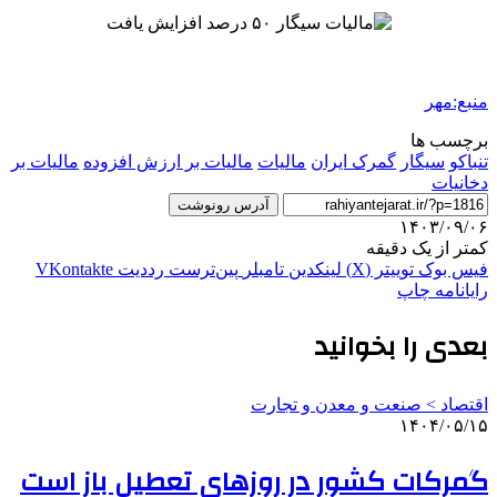
منبع:مهر
برچسب ها
تنباکو
سیگار
گمرک ایران
مالیات
مالیات بر ارزش افزوده
مالیات بر
دخانیات
آدرس رونوشت
۱۴۰۳/۰۹/۰۶
کمتر از یک دقیقه
فیس بوک
توییتر (X)
لینکدین
‫تامبلر
‫پین‌ترست
‫رددیت
‫VKontakte
رایانامه
چاپ
بعدی را بخوانید
اقتصاد > صنعت و معدن و تجارت
۱۴۰۴/۰۵/۱۵
گمرکات کشور در روزهای تعطیل باز است