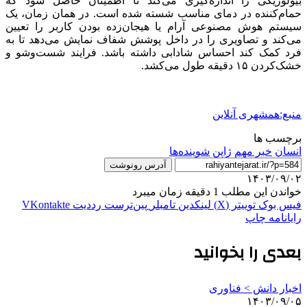
بیولوژیکی را اندازه‌گیری می‌کند تا اطمینان حاصل شود که
حمام‌کننده در دمای مناسب شسته شده است. در همان زمان، یک
سیستم هوش مصنوعی آرام یا هیجان‌زده بودن کاربر را تعیین
می‌کند و تصاویری را در داخل پوشش شفاف نمایش می‌دهد تا به
فرد کمک کند احساس شادابی داشته باشد. فرایند شست‌وشو و
خشک‌کردن ۱۵ دقیقه طول می‌کشد.
منبع:همشهری آنلاین
برچسب ها
انسان
خبر مهم
ژاپن
شوینده‌ها
آدرس رونوشت
۱۴۰۳/۰۹/۰۲
خواندن این مطلب 1 دقیقه زمان میبرد
فیس بوک
توییتر (X)
لینکدین
‫تامبلر
‫پین‌ترست
‫رددیت
‫VKontakte
رایانامه
چاپ
بعدی را بخوانید
اخبار دانش > فناوری‌
۱۴۰۳/۰۹/۰۵