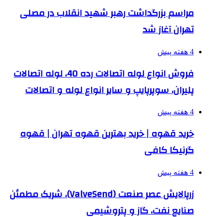
مراسم بزرگداشت رهبر شهید انقلاب در مصلی
تهران آغاز شد
4 هفته پیش
فروش انواع لوله اتصالات رده 40، لوله اتصالات
پلیران، سوپرپایپ و سایر انواع لوله و اتصالات
4 هفته پیش
خرید قهوه | خرید بهترین قهوه تهران | قهوه
گرنیکا کافی
4 هفته پیش
زرپالایش عصر صنعت (ValveSend)، شریک مطمئن
صنایع نفت، گاز و پتروشیمی