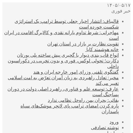
۱۴۰۵/۰۵/۱۷
خبر فوری
قالیباف: انتشار اخبار جعلی توسط ترامپ یک استراتژی
شکست خورده است
مهاجرانی: شرط تداوم یارانه نقدی و کالابرگ اقامت در ایران
است
تقویت نظارت بر بازار در استان تهران
خانه هوشمند کایا
انواع قاب بندی دیوار با گچبری پیش ساخته پلی یورتان
دکارت؛ تحولی لوکس، فوری و بدون تخریب در دکوراسیون
داخلی
گفتگوی تلفنی وزرای امور خارجه ایران و هند
مخبر: تعادل راهبردی به زیان آمران تعرّض به امت اسلامی
تغییر می‌کند
عارف: توسعه علم و فناوری، راهبرد اصلی دولت در دوران
پساجنگ است
بقائی: بحران یمن راه‌حل نظامی ندارد
پاره کردن امضای ترامپ پای لانچر موشک‌های سپاه
پاسداران
ورود
نوشته تصادفی