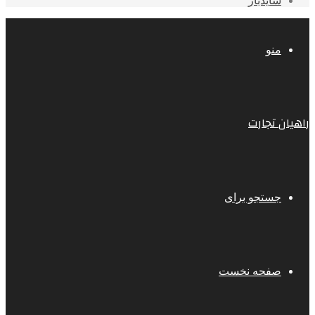
سایدبار
منو
راهیان تجارت
جستجو برای
صفحه نخست