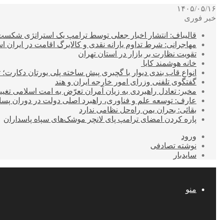
۱۴۰۵/۰۵/۱۶
خبر فوری
قالیباف: انتشار اخبار جعلی توسط ترامپ یک استراتژی شکس
مهاجرانی: شرط تداوم یارانه نقدی و کالابرگ اقامت در ایران 
تقویت نظارت بر بازار در استان تهران
خانه هوشمند کایا
انواع قاب بندی دیوار با گچبری پیش ساخته پلی یورتان دکارت
گفتگوی تلفنی وزرای امور خارجه ایران و هند
مخبر: تعادل راهبردی به زیان آمران تعرّض به امت اسلامی تغیی
عارف: توسعه علم و فناوری، راهبرد اصلی دولت در دوران پ
بقائی: بحران یمن راه‌حل نظامی ندارد
پاره کردن امضای ترامپ پای لانچر موشک‌های سپاه پاسداران
ورود
نوشته تصادفی
سایدبار
منو