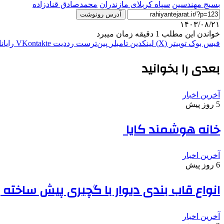
بسیج مهندسین
سپاه کربلای مازندران
محمدصادق قنادزاده
آدرس رونوشت
۱۴۰۳/۰۸/۲۱
خواندن این مطلب 1 دقیقه زمان میبرد
فیس بوک
توییتر (X)
لینکدین
‫تامبلر
‫پین‌ترست
‫رددیت
‫VKontakte
رایان
بعدی را بخوانید
آخرین اخبار
5 روز پیش
خانه هوشمند کایا
آخرین اخبار
6 روز پیش
انواع قاب بندی دیوار با گچبری پیش ساخته
آخرین اخبار