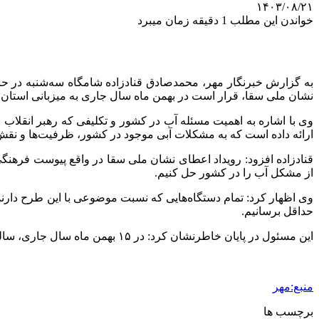
۱۴۰۳/۰۸/۲۱
خواندن این مطلب 1 دقیقه زمان میبرد
به گزارش خبرنگار مهر، محمدصادق
قنادزاده
شامگاه سه‌شنبه در حا
نشان ملی
سقا
، قرار است در بهمن ماه سال جاری به میزبانی استان 
وی با اشاره به اهمیت مسئله آب در کشور و تکلیفی که رهبر انقلا
ارائه داده است که به مشکلات آبی موجود در کشور، ظرفیت‌ها و نقش 
قنادزاده
افزود: رویداد اعطای نشان ملی
سقا
در واقع پیوست فرهنگی
از مشکل آب را در کشور حل کنیم.
وی اظهار کرد: تمام دستگاه‌هایی که نسبت موضوعی با این طرح دارن
حداقل برسانیم.
این مسئول در پایان خاطرنشان کرد: در ۱۵ بهمن ماه سال جاری، سالروز ولادت باسعادت حضرت ابوالفضل
منبع:مهر
برچسب ها