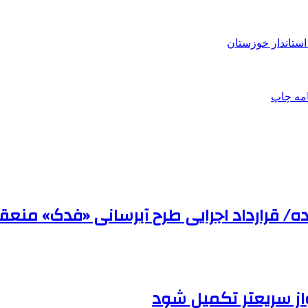
ستاندار خوزستان
امه
چاپ
ده/ قرارداد اجرایی طرح آبرسانی «فدک» منع
از سریعتر تکمیل شود