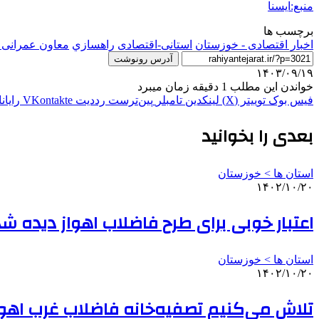
منبع:ایسنا
برچسب ها
اخبار اقتصادی - خوزستان
استانی-اقتصادی
راهسازي
معاون عمرانی ا
آدرس رونوشت
۱۴۰۳/۰۹/۱۹
خواندن این مطلب 1 دقیقه زمان میبرد
فیس بوک
توییتر (X)
لینکدین
‫تامبلر
‫پین‌ترست
‫رددیت
‫VKontakte
رایان
بعدی را بخوانید
استان ها > خوزستان
۱۴۰۲/۱۰/۲۰
اعتبار خوبی برای طرح فاضلاب اهواز دیده ش
استان ها > خوزستان
۱۴۰۲/۱۰/۲۰
تلاش می‌کنیم تصفیه‌خانه فاضلاب غرب اهو