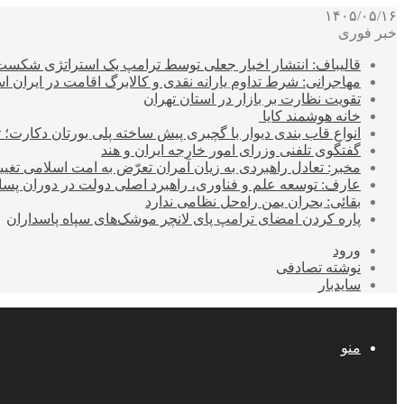
۱۴۰۵/۰۵/۱۶
خبر فوری
قالیباف: انتشار اخبار جعلی توسط ترامپ یک استراتژی شکس
مهاجرانی: شرط تداوم یارانه نقدی و کالابرگ اقامت در ایران 
تقویت نظارت بر بازار در استان تهران
خانه هوشمند کایا
انواع قاب بندی دیوار با گچبری پیش ساخته پلی یورتان دکارت
گفتگوی تلفنی وزرای امور خارجه ایران و هند
مخبر: تعادل راهبردی به زیان آمران تعرّض به امت اسلامی تغیی
عارف: توسعه علم و فناوری، راهبرد اصلی دولت در دوران پ
بقائی: بحران یمن راه‌حل نظامی ندارد
پاره کردن امضای ترامپ پای لانچر موشک‌های سپاه پاسداران
ورود
نوشته تصادفی
سایدبار
منو