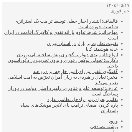
۱۴۰۵/۰۵/۱۷
خبر فوری
قالیباف: انتشار اخبار جعلی توسط ترامپ یک استراتژی
شکست خورده است
مهاجرانی: شرط تداوم یارانه نقدی و کالابرگ اقامت در ایران
است
تقویت نظارت بر بازار در استان تهران
خانه هوشمند کایا
انواع قاب بندی دیوار با گچبری پیش ساخته پلی یورتان
دکارت؛ تحولی لوکس، فوری و بدون تخریب در دکوراسیون
داخلی
گفتگوی تلفنی وزرای امور خارجه ایران و هند
مخبر: تعادل راهبردی به زیان آمران تعرّض به امت اسلامی
تغییر می‌کند
عارف: توسعه علم و فناوری، راهبرد اصلی دولت در دوران
پساجنگ است
بقائی: بحران یمن راه‌حل نظامی ندارد
پاره کردن امضای ترامپ پای لانچر موشک‌های سپاه
پاسداران
ورود
نوشته تصادفی