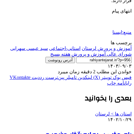
قرار دارند.
انتهای پیام
منبع:ایسنا
برچسب ها
آموزش و پرورش لرستان
استانی-اجتماعی
سید عیسی سهرابی
شورای عالی آموزش و پرورش
هفته بسیج
آدرس رونوشت
۱۴۰۳/۰۹/۰۳
خواندن این مطلب 2 دقیقه زمان میبرد
فیس بوک
توییتر (X)
لینکدین
‫تامبلر
‫پین‌ترست
‫رددیت
‫VKontakte
رایانامه
چاپ
بعدی را بخوانید
استان ها > لرستان
۱۴۰۲/۱۰/۲۹