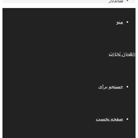
سایدبار
منو
راهیان تجارت
جستجو برای
صفحه نخست