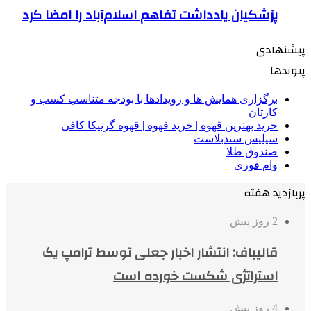
پزشکیان یادداشت تفاهم اسلام‌آباد را امضا کرد
پیشنهادی
پیوندها
برگزاری همایش ها و رویدادها با بودجه متناسب کسب و
کارتان
خرید بهترین قهوه | خرید قهوه | قهوه گرنیکا کافی
سیلیس سندبلاست
صندوق طلا
وام فوری
پربازدید هفته
2 روز پیش
قالیباف: انتشار اخبار جعلی توسط ترامپ یک
استراتژی شکست خورده است
4 روز پیش