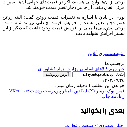
برخی از آن‌ها وارداتی هستند، اگر در قیمت‌های جهانی آن‌ها تغییرات
جزئی اتفاق بیفتد، آن‌ها نیز دچار تغییر قیمت خواهند شد.
نوری در پایان با اشاره به تغییرات قیمت روغن گفت: البته روغن
هنوز دچار تغییر نشده و افزایش قیمت چندانی نیز نداشته است.
برخی پیش‌بینی‌ها مبنی بر افزایش قیمت وجود داشت که دیگر از این
بیشتر افزایش نخواهد یافت.
منبع:همشهری آنلاین
برچسب ها
خبر مهم
کالاهای اساسی
وزارت جهاد کشاورزی
آدرس رونوشت
۱۴۰۳/۰۹/۲۵
خواندن این مطلب 1 دقیقه زمان میبرد
فیس بوک
توییتر (X)
لینکدین
‫تامبلر
‫پین‌ترست
‫رددیت
‫VKontakte
رایانامه
چاپ
بعدی را بخوانید
اخبار اقتصادی > صنعت و تجارت