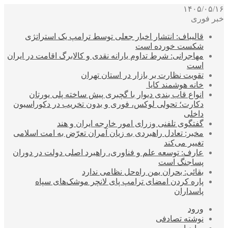
۱۴۰۵/۰۵/۱۶
خبر فوری
قالیباف: انتشار اخبار جعلی توسط ترامپ یک استراتژی
شکست خورده است
مهاجرانی: شرط تداوم یارانه نقدی و کالابرگ اقامت در ایران
است
تقویت نظارت بر بازار در استان تهران
خانه هوشمند کایا
انواع قاب بندی دیوار با گچبری پیش ساخته پلی یورتان
دکارت؛ تحولی لوکس، فوری و بدون تخریب در دکوراسیون
داخلی
گفتگوی تلفنی وزرای امور خارجه ایران و هند
مخبر: تعادل راهبردی به زیان آمران تعرّض به امت اسلامی
تغییر می‌کند
عارف: توسعه علم و فناوری، راهبرد اصلی دولت در دوران
پساجنگ است
بقائی: بحران یمن راه‌حل نظامی ندارد
پاره کردن امضای ترامپ پای لانچر موشک‌های سپاه
پاسداران
ورود
نوشته تصادفی