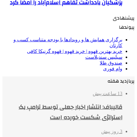
پزشکیان یادداشت تفاهم اسلام‌آباد را امضا کرد
پیشنهادی
پیوندها
برگزاری همایش ها و رویدادها با بودجه متناسب کسب و
کارتان
خرید بهترین قهوه | خرید قهوه | قهوه گرنیکا کافی
سیلیس سندبلاست
صندوق طلا
وام فوری
پربازدید هفته
13 ساعت پیش
قالیباف: انتشار اخبار جعلی توسط ترامپ یک
استراتژی شکست خورده است
3 روز پیش