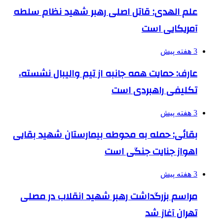
علم الهدی: قاتل اصلی رهبر شهید نظام سلطه
آمریکایی است
3 هفته پیش
عارف: حمایت همه جانبه از تیم والیبال نشسته،
تکلیفی راهبردی است
3 هفته پیش
بقائی: حمله به محوطه بیمارستان شهید بقایی
اهواز جنایت جنگی است
3 هفته پیش
مراسم بزرگداشت رهبر شهید انقلاب در مصلی
تهران آغاز شد