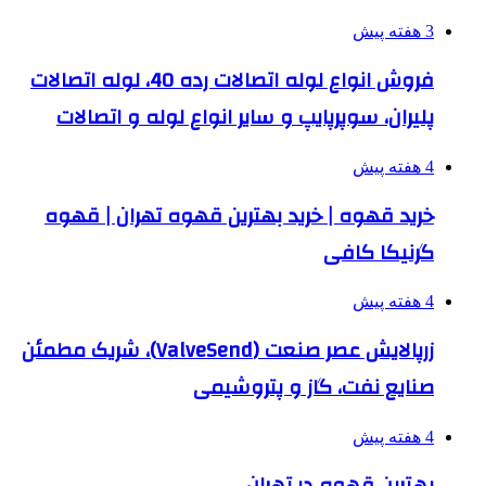
3 هفته پیش
فروش انواع لوله اتصالات رده 40، لوله اتصالات
پلیران، سوپرپایپ و سایر انواع لوله و اتصالات
4 هفته پیش
خرید قهوه | خرید بهترین قهوه تهران | قهوه
گرنیکا کافی
4 هفته پیش
زرپالایش عصر صنعت (ValveSend)، شریک مطمئن
صنایع نفت، گاز و پتروشیمی
4 هفته پیش
بهترین قهوه در تهران