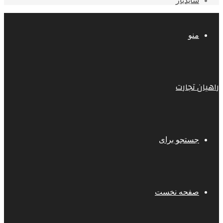
سایدبار
منو
راهیان تجارت
جستجو برای
صفحه نخست