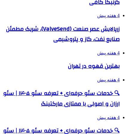
گرنیکا کافی
4 هفته پیش
زرپالایش عصر صنعت (ValveSend)، شریک مطمئن
صنایع نفت، گاز و پتروشیمی
4 هفته پیش
بهترین قهوه در تهران
4 هفته پیش
🔍 خدمات سئو حرفه‌ای + تعرفه سئو ۱۴۰۵ | سئو
ارزان و اصولی با ممتازی مارکتینگ
4 هفته پیش
🔍 خدمات سئو حرفه‌ای + تعرفه سئو ۱۴۰۵ | سئو