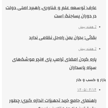
عارف: توسعه علم و فناوری، راهبرد اصلی دولت
در دوران پساجنگ است
2 هفته پیش
بقائی: بحران یمن راه‌حل نظامی ندارد
2 هفته پیش
پاره کردن امضای ترامپ پای لانچر موشک‌های
سپاه پاسداران
بازار و کسب و کار
۱۴۰۵/۰۴/۱۴
راهنمای جامع خرید تجهیزات اندازه گیری؛ چطور