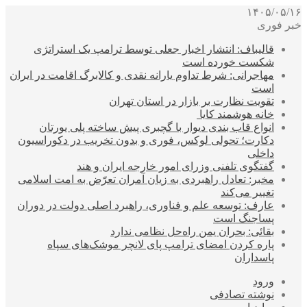
۱۴۰۵/۰۵/۱۶
خبر فوری
قالیباف: انتشار اخبار جعلی توسط ترامپ یک استراتژی
شکست خورده است
مهاجرانی: شرط تداوم یارانه نقدی و کالابرگ اقامت در ایران
است
تقویت نظارت بر بازار در استان تهران
خانه هوشمند کایا
انواع قاب بندی دیوار با گچبری پیش ساخته پلی یورتان
دکارت؛ تحولی لوکس، فوری و بدون تخریب در دکوراسیون
داخلی
گفتگوی تلفنی وزرای امور خارجه ایران و هند
مخبر: تعادل راهبردی به زیان آمران تعرّض به امت اسلامی
تغییر می‌کند
عارف: توسعه علم و فناوری، راهبرد اصلی دولت در دوران
پساجنگ است
بقائی: بحران یمن راه‌حل نظامی ندارد
پاره کردن امضای ترامپ پای لانچر موشک‌های سپاه
پاسداران
ورود
نوشته تصادفی