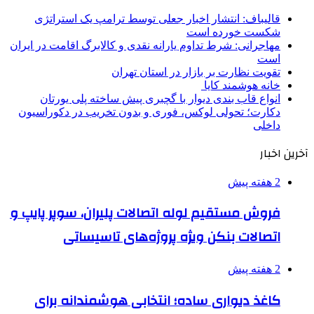
قالیباف: انتشار اخبار جعلی توسط ترامپ یک استراتژی
شکست خورده است
مهاجرانی: شرط تداوم یارانه نقدی و کالابرگ اقامت در ایران
است
تقویت نظارت بر بازار در استان تهران
خانه هوشمند کایا
انواع قاب بندی دیوار با گچبری پیش ساخته پلی یورتان
دکارت؛ تحولی لوکس، فوری و بدون تخریب در دکوراسیون
داخلی
آخرین اخبار
2 هفته پیش
فروش مستقیم لوله اتصالات پلیران، سوپر پایپ و
اتصالات بنکن ویژه پروژه‌های تاسیساتی
2 هفته پیش
کاغذ دیواری ساده؛ انتخابی هوشمندانه برای