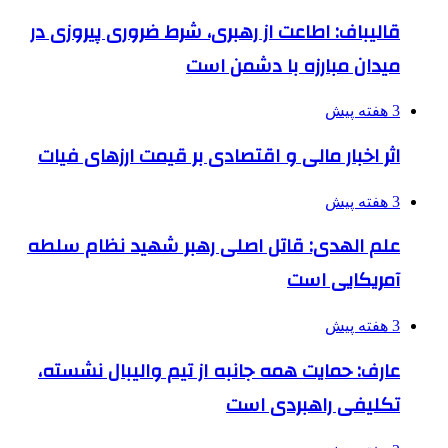
قالیباف: اطاعت از رهبری، شرط ضروری پیروزی در
میدان مبارزه با دشمن است
3 هفته پیش
اثر اخبار مالی و اقتصادی بر قیمت ارزهای فیات
3 هفته پیش
علم الهدی: قاتل اصلی رهبر شهید نظام سلطه
آمریکایی است
3 هفته پیش
عارف: حمایت همه جانبه از تیم والیبال نشسته،
تکلیفی راهبردی است