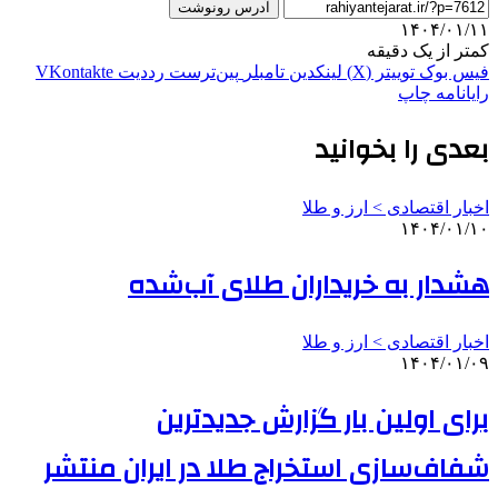
آدرس رونوشت
۱۴۰۴/۰۱/۱۱
کمتر از یک دقیقه
فیس بوک
توییتر (X)
لینکدین
‫تامبلر
‫پین‌ترست
‫رددیت
‫VKontakte
رایانامه
چاپ
بعدی را بخوانید
اخبار اقتصادی > ارز و طلا
۱۴۰۴/۰۱/۱۰
هشدار به خریداران طلای آب‌شده
اخبار اقتصادی > ارز و طلا
۱۴۰۴/۰۱/۰۹
برای اولین بار گزارش جدیدترین
شفاف‌سازی استخراج طلا در ایران منتشر