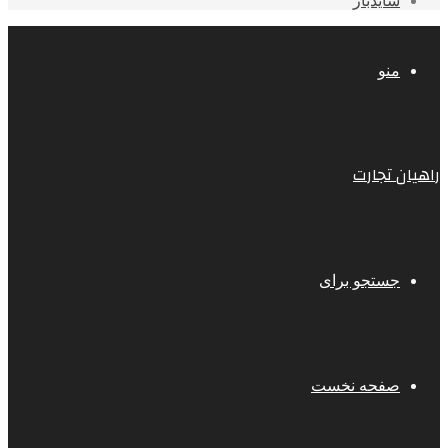
سایدبار
منو
راهیان تجارت
جستجو برای
صفحه نخست