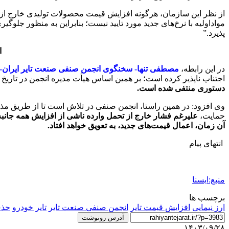
از نظر این سازمان، هرگونه افزایش قیمت محصولات تولیدی خارج از
مواداولیه با نرخ‌های جدید مورد تایید نیست؛ بنابراین به منظور ج
پذیرد.”
ا
در این رابطه،
مصطفی تنها- سخنگوی انجمن صنفی صنعت تایر ایران- در
اجتناب ناپذیر کرده است؛ بر همین اساس هیأت مدیره انجمن در تاریخ ۲۴ آذرماه افزایش ناگزیر قیمت‌ها را مصوب کرد. این درحالیست که نظر به ماده ۴۸ قانون برنامه هفتم پیشرفت،
دستوری منتفی شده است.
وی افزود: در همین راستا، انجمن صنفی در تلاش است تا از طریق مذ
حمایت،
علیرغم فشار خارج از تحمل وارده ناشی از افزایش همه جانبه 
آن زمان، اعمال قیمت‌های جدید، به تعویق خواهد افتاد.
انتهای پیام
منبع:ایسنا
برچسب ها
ارز نیمایی
افزایش قیمت تایر
انجمن صنفی صنعت تایر
تایر خودرو
حذف
آدرس رونوشت
۱۴۰۳/۰۹/۲۸