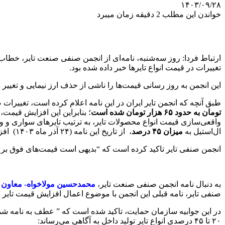
۱۴۰۳/۰۹/۲۸
خواندن این مطلب 2 دقیقه زمان میبرد
تغییرات در قیمت انواع تایرها خبر داده شده بود.
این انجمن به روز رسانی قیمت‌ها را ناشی از حذف ارز نیمایی و تغییر د
طبق آنچه که انجمن تایر ایران در این نامه اعلام کرده است، تغییرات 
تومان به حدود ۶۵ هزار تومان شده است
؛ بنابراین این افزایش قیمت، 
واقعی‌سازی قیمت انواع محصولات تایر، به ترتیب تایرهای سواری و و
ال‌استیل به
میزان ۴۵ درصد
، از تاریخ این نامه (٢۴ آذر ماه ١۴٠٣) افزایش یافته و اجرایی می‌شود.
انجمن صنفی تایر تاکید کرده است که “بدیهی است قیمت‌های فوق بر مبنای نرخ ارز حدود ۶۵ ه
به دنبال نامه انجمن صنفی صنعت تایر،
محمدحسین مولاخواه- معاون ب
صنفی تایر، نامه قبلی این انجمن با موضوع اعمال افزایش قیمت تایر ر
۲۰ تا ۴۵ درصدی انواع تایر تولید داخل به آگاهی می‌رساند: