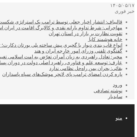
۱۴۰۵/۰۵/۱۷
خبر فوری
قالیباف: انتشار اخبار جعلی توسط ترامپ یک استراتژی شکس
مهاجرانی: شرط تداوم یارانه نقدی و کالابرگ اقامت در ایران 
تقویت نظارت بر بازار در استان تهران
خانه هوشمند کایا
انواع قاب بندی دیوار با گچبری پیش ساخته پلی یورتان دکارت
گفتگوی تلفنی وزرای امور خارجه ایران و هند
مخبر: تعادل راهبردی به زیان آمران تعرّض به امت اسلامی تغیی
عارف: توسعه علم و فناوری، راهبرد اصلی دولت در دوران پ
بقائی: بحران یمن راه‌حل نظامی ندارد
پاره کردن امضای ترامپ پای لانچر موشک‌های سپاه پاسداران
ورود
نوشته تصادفی
سایدبار
منو