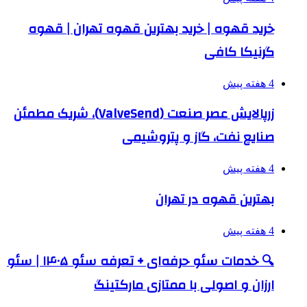
خرید قهوه | خرید بهترین قهوه تهران | قهوه
گرنیکا کافی
4 هفته پیش
زرپالایش عصر صنعت (ValveSend)، شریک مطمئن
صنایع نفت، گاز و پتروشیمی
4 هفته پیش
بهترین قهوه در تهران
4 هفته پیش
🔍 خدمات سئو حرفه‌ای + تعرفه سئو ۱۴۰۵ | سئو
ارزان و اصولی با ممتازی مارکتینگ