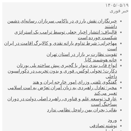
۱۴۰۵/۰۵/۱۹
خبر فوری
خبرنگاران نقش بارزی در ناکامی سربازان رسانه‌ای دشمن
داشتند
قالیباف: انتشار اخبار جعلی توسط ترامپ یک استراتژی
شکست خورده است
مهاجرانی: شرط تداوم یارانه نقدی و کالابرگ اقامت در ایران
است
تقویت نظارت بر بازار در استان تهران
خانه هوشمند کایا
انواع قاب بندی دیوار با گچبری پیش ساخته پلی یورتان
دکارت؛ تحولی لوکس، فوری و بدون تخریب در دکوراسیون
داخلی
گفتگوی تلفنی وزرای امور خارجه ایران و هند
مخبر: تعادل راهبردی به زیان آمران تعرّض به امت اسلامی
تغییر می‌کند
عارف: توسعه علم و فناوری، راهبرد اصلی دولت در دوران
پساجنگ است
بقائی: بحران یمن راه‌حل نظامی ندارد
ورود
نوشته تصادفی