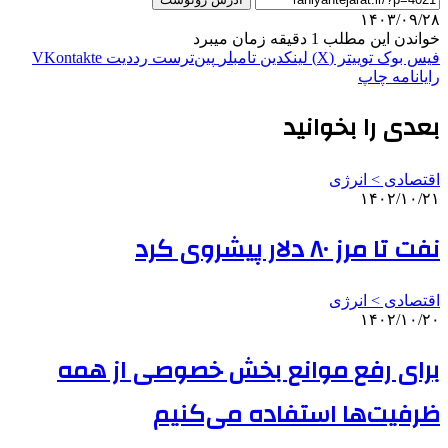
۱۴۰۳/۰۹/۲۸
خواندن این مطلب 1 دقیقه زمان میبرد
فیس بوک
توییتر (X)
لینکدین
‫تامبلر
‫پین‌ترست
‫رددیت
‫VKontakte
رایانامه
چاپ
بعدی را بخوانید
اقتصادی > انرژی
۱۴۰۲/۱۰/۲۱
نفت تا مرز ۸۰ دلار پیشروی کرد
اقتصادی > انرژی
۱۴۰۲/۱۰/۲۰
برای رفع موانع بخش خصوصی از همه
ظرفیت‌ها استفاده می‌کنیم