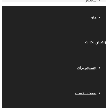
سایدبار
منو
راهیان تجارت
جستجو برای
صفحه نخست