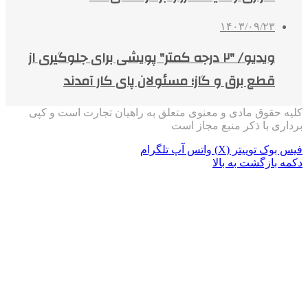
۱۴۰۳/۰۹/۲۳
ویدیو/ ⁧"۲ درجه کمتر"⁩ پویشی برای جلوگیری از
قطع برق و گاز؛ مسئولان پای کار آمدند
کلیه حقوق مادی و معنوی متعلق به راهیان تجارت است و کپی
برداری با ذکر منبع مجاز است
فیس بوک
توییتر (X)
واتس آپ
تلگرام
دکمه بازگشت به بالا