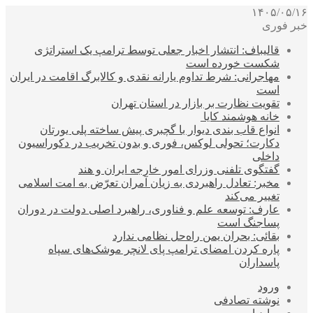
۱۴۰۵/۰۵/۱۶
خبر فوری
قالیباف: انتشار اخبار جعلی توسط ترامپ یک استراتژی
شکست خورده است
مهاجرانی: شرط تداوم یارانه نقدی و کالابرگ اقامت در ایران
است
تقویت نظارت بر بازار در استان تهران
خانه هوشمند کایا
انواع قاب بندی دیوار با گچبری پیش ساخته پلی یورتان
دکارت؛ تحولی لوکس، فوری و بدون تخریب در دکوراسیون
داخلی
گفتگوی تلفنی وزرای امور خارجه ایران و هند
مخبر: تعادل راهبردی به زیان آمران تعرّض به امت اسلامی
تغییر می‌کند
عارف: توسعه علم و فناوری، راهبرد اصلی دولت در دوران
پساجنگ است
بقائی: بحران یمن راه‌حل نظامی ندارد
پاره کردن امضای ترامپ پای لانچر موشک‌های سپاه
پاسداران
ورود
نوشته تصادفی