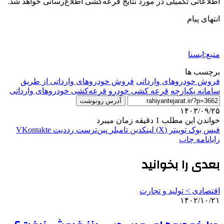
اطلاعاتی تکمیلی در مورد نتایج قرعه‌کشی اطلاع‌رسانی خواهد شد.
انتهای پیام
منبع:ایسنا
برچسب ها
فروش خودروهای وارداتی
فروش خودروهای وارداتی از طریق
سامانه یکپارچه
قرعه کشی خودرو
قرعه‌کشی خودروهای وارداتی
آدرس رونوشت
۱۴۰۳/۰۹/۲۵
خواندن این مطلب 1 دقیقه زمان میبرد
فیس بوک
توییتر (X)
لینکدین
‫تامبلر
‫پین‌ترست
‫رددیت
‫VKontakte
رایانامه
چاپ
بعدی را بخوانید
اقتصادی > تولید و تجارت
۱۴۰۲/۱۰/۲۱