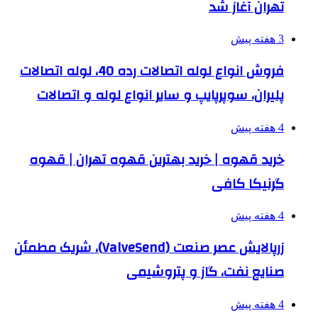
تهران آغاز شد
3 هفته پیش
فروش انواع لوله اتصالات رده 40، لوله اتصالات
پلیران، سوپرپایپ و سایر انواع لوله و اتصالات
4 هفته پیش
خرید قهوه | خرید بهترین قهوه تهران | قهوه
گرنیکا کافی
4 هفته پیش
زرپالایش عصر صنعت (ValveSend)، شریک مطمئن
صنایع نفت، گاز و پتروشیمی
4 هفته پیش