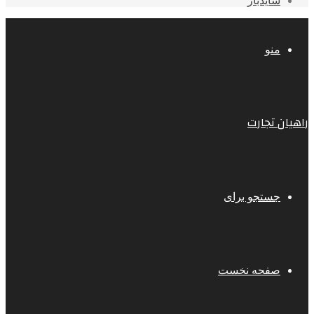
سایدبار
منو
راهیان تجارت
جستجو برای
صفحه نخست