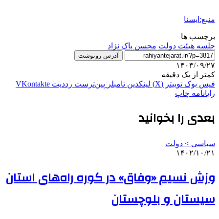
منبع:ایسنا
برچسب ها
جلسه هیئت دولت
محسن پاک نژاد
آدرس رونوشت
۱۴۰۳/۰۹/۲۷
کمتر از یک دقیقه
فیس بوک
توییتر (X)
لینکدین
‫تامبلر
‫پین‌ترست
‫رددیت
‫VKontakte
رایانامه
چاپ
بعدی را بخوانید
سیاسی > دولت
۱۴۰۲/۱۰/۲۱
وزش نسیم «وفاق» در کوره راه‌های استان
سیستان و بلوچستان