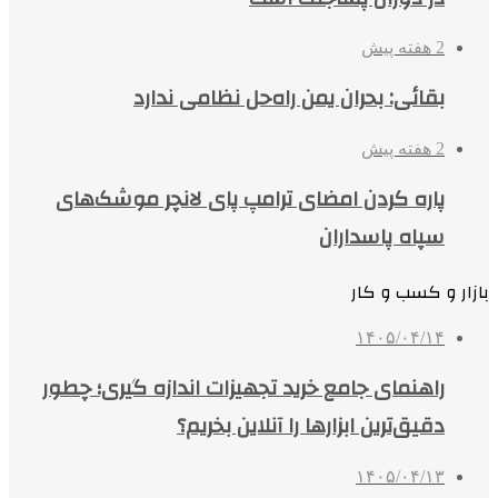
2 هفته پیش
بقائی: بحران یمن راه‌حل نظامی ندارد
2 هفته پیش
پاره کردن امضای ترامپ پای لانچر موشک‌های
سپاه پاسداران
بازار و کسب و کار
۱۴۰۵/۰۴/۱۴
راهنمای جامع خرید تجهیزات اندازه گیری؛ چطور
دقیق‌ترین ابزارها را آنلاین بخریم؟
۱۴۰۵/۰۴/۱۳