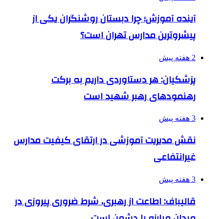
آینده آموزش؛ چرا دبستان روشنگران یکی از
پیشروترین مدارس تهران است؟
2 هفته پیش
پزشکیان: هر دستاوردی داریم به برکت
رهنمودهای رهبر شهید است
3 هفته پیش
نقش مدیریت آموزشی در ارتقای کیفیت مدارس
غیرانتفاعی
3 هفته پیش
قالیباف: اطاعت از رهبری، شرط ضروری پیروزی در
میدان مبارزه با دشمن است