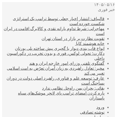
۱۴۰۵/۰۵/۱۶
خبر فوری
قالیباف: انتشار اخبار جعلی توسط ترامپ یک استراتژی
شکست خورده است
مهاجرانی: شرط تداوم یارانه نقدی و کالابرگ اقامت در ایران
است
تقویت نظارت بر بازار در استان تهران
خانه هوشمند کایا
انواع قاب بندی دیوار با گچبری پیش ساخته پلی یورتان
دکارت؛ تحولی لوکس، فوری و بدون تخریب در دکوراسیون
داخلی
گفتگوی تلفنی وزرای امور خارجه ایران و هند
مخبر: تعادل راهبردی به زیان آمران تعرّض به امت اسلامی
تغییر می‌کند
عارف: توسعه علم و فناوری، راهبرد اصلی دولت در دوران
پساجنگ است
بقائی: بحران یمن راه‌حل نظامی ندارد
پاره کردن امضای ترامپ پای لانچر موشک‌های سپاه
پاسداران
ورود
نوشته تصادفی