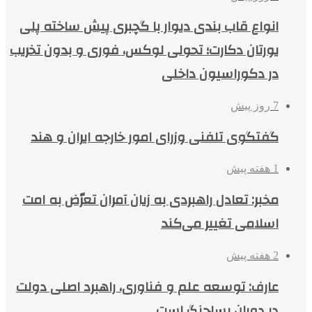
انواع قاب بندی دیوار با گچبری پیش ساخته پلی
یورتان دکارت؛ تحولی لوکس، فوری و بدون تخریب
در دکوراسیون داخلی
7 روز پیش
گفتگوی تلفنی وزرای امور خارجه ایران و هند
1 هفته پیش
مخبر: تعادل راهبردی به زیان آمران تعرّض به امت
اسلامی تغییر می‌کند
2 هفته پیش
عارف: توسعه علم و فناوری، راهبرد اصلی دولت
در دوران پساجنگ است