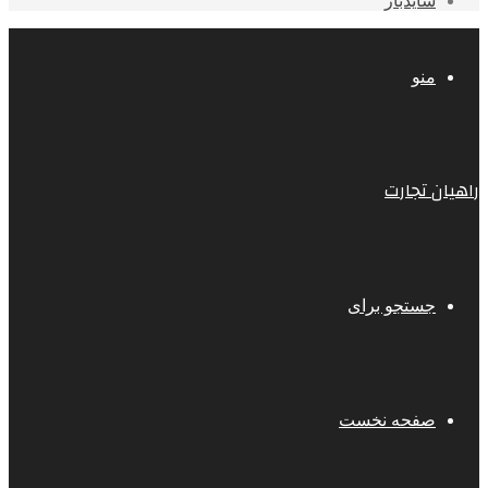
سایدبار
منو
راهیان تجارت
جستجو برای
صفحه نخست