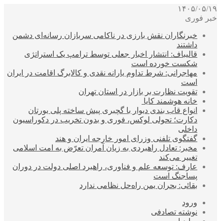
۱۴۰۵/۰۵/۱۹
خبر فوری
خبرنگاران نقش بارزی در ناکامی سربازان رسانه‌ای دشمن
داشتند
قالیباف: انتشار اخبار جعلی توسط ترامپ یک استراتژی
شکست خورده است
مهاجرانی: شرط تداوم یارانه نقدی و کالابرگ اقامت در ایران
است
تقویت نظارت بر بازار در استان تهران
خانه هوشمند کایا
انواع قاب بندی دیوار با گچبری پیش ساخته پلی یورتان
دکارت؛ تحولی لوکس، فوری و بدون تخریب در دکوراسیون
داخلی
گفتگوی تلفنی وزرای امور خارجه ایران و هند
مخبر: تعادل راهبردی به زیان آمران تعرّض به امت اسلامی
تغییر می‌کند
عارف: توسعه علم و فناوری، راهبرد اصلی دولت در دوران
پساجنگ است
بقائی: بحران یمن راه‌حل نظامی ندارد
ورود
نوشته تصادفی