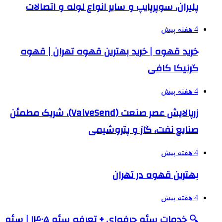
پلیران، سوپرپایپ و سایر انواع لوله و اتصالات
4 هفته پیش
خرید قهوه | خرید بهترین قهوه تهران | قهوه
گرنیکا کافی
4 هفته پیش
زرپالایش عصر صنعت (ValveSend)، شریک مطمئن
صنایع نفت، گاز و پتروشیمی
4 هفته پیش
بهترین قهوه در تهران
4 هفته پیش
🔍 خدمات سئو حرفه‌ای + تعرفه سئو ۱۴۰۵ | سئو