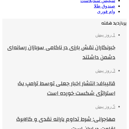
سیلیس سندبلاست
صندوق طلا
وام فوری
پربازدید هفته
1 روز پیش
خبرنگاران نقش بارزی در ناکامی سربازان رسانه‌ای
دشمن داشتند
3 روز پیش
قالیباف: انتشار اخبار جعلی توسط ترامپ یک
استراتژی شکست خورده است
5 روز پیش
مهاجرانی: شرط تداوم یارانه نقدی و کالابرگ