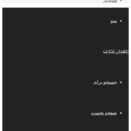
سایدبار
منو
راهیان تجارت
جستجو برای
صفحه نخست