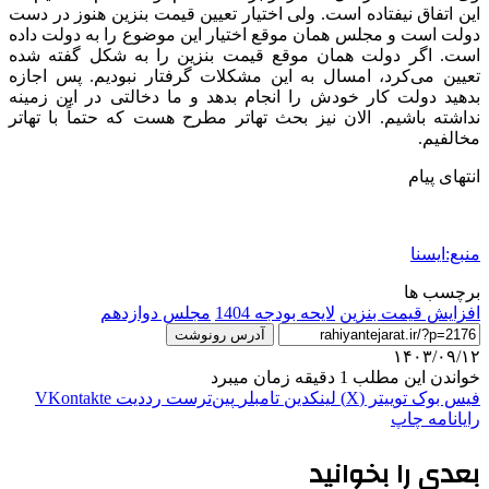
این اتفاق نیفتاده است. ولی اختیار تعیین قیمت بنزین هنوز در دست
دولت است و مجلس همان موقع اختیار این موضوع را به دولت داده
است. اگر دولت همان موقع قیمت بنزین را به شکل گفته شده
تعیین می‌کرد، امسال به این مشکلات گرفتار نبودیم. پس اجازه
بدهید دولت کار خودش را انجام بدهد و ما دخالتی در این زمینه
نداشته باشیم. الان نیز بحث تهاتر مطرح هست که حتماً با تهاتر
مخالفیم.
انتهای پیام
منبع:ایسنا
برچسب ها
افزایش قیمت بنزین
لایحه بودجه 1404
مجلس دوازدهم
آدرس رونوشت
۱۴۰۳/۰۹/۱۲
خواندن این مطلب 1 دقیقه زمان میبرد
فیس بوک
توییتر (X)
لینکدین
‫تامبلر
‫پین‌ترست
‫رددیت
‫VKontakte
رایانامه
چاپ
بعدی را بخوانید