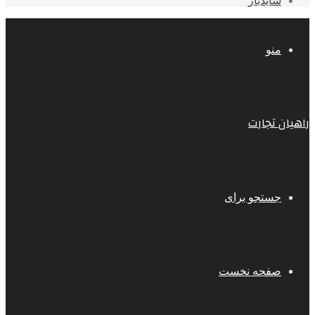
سایدبار
منو
راهیان تجارت
جستجو برای
صفحه نخست