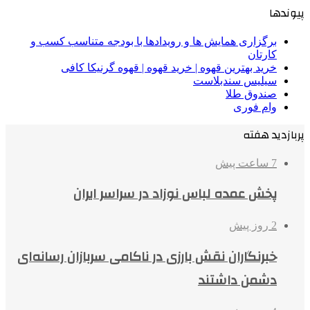
پیوندها
برگزاری همایش ها و رویدادها با بودجه متناسب کسب و
کارتان
خرید بهترین قهوه | خرید قهوه | قهوه گرنیکا کافی
سیلیس سندبلاست
صندوق طلا
وام فوری
پربازدید هفته
7 ساعت پیش
پخش عمده لباس نوزاد در سراسر ایران
2 روز پیش
خبرنگاران نقش بارزی در ناکامی سربازان رسانه‌ای
دشمن داشتند