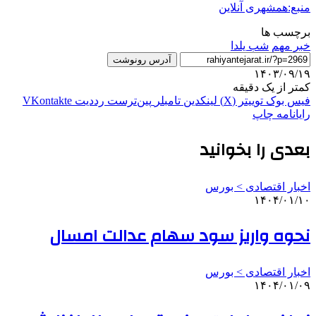
منبع:همشهری آنلاین
برچسب ها
خبر مهم
شب یلدا
آدرس رونوشت
۱۴۰۳/۰۹/۱۹
کمتر از یک دقیقه
فیس بوک
توییتر (X)
لینکدین
‫تامبلر
‫پین‌ترست
‫رددیت
‫VKontakte
رایانامه
چاپ
بعدی را بخوانید
اخبار اقتصادی > بورس
۱۴۰۴/۰۱/۱۰
نحوه واریز سود سهام عدالت امسال
اخبار اقتصادی > بورس
۱۴۰۴/۰۱/۰۹