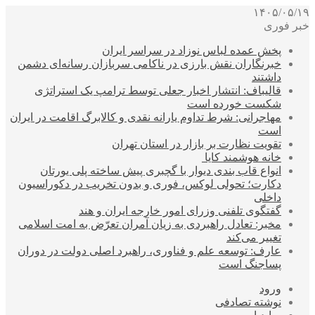
۱۴۰۵/۰۵/۱۹
خبر فوری
پخش عمده لباس نوزاد در سراسر ایران
خبرنگاران نقش بارزی در ناکامی سربازان رسانه‌ای دشمن
داشتند
قالیباف: انتشار اخبار جعلی توسط ترامپ یک استراتژی
شکست خورده است
مهاجرانی: شرط تداوم یارانه نقدی و کالابرگ اقامت در ایران
است
تقویت نظارت بر بازار در استان تهران
خانه هوشمند کایا
انواع قاب بندی دیوار با گچبری پیش ساخته پلی یورتان
دکارت؛ تحولی لوکس، فوری و بدون تخریب در دکوراسیون
داخلی
گفتگوی تلفنی وزرای امور خارجه ایران و هند
مخبر: تعادل راهبردی به زیان آمران تعرّض به امت اسلامی
تغییر می‌کند
عارف: توسعه علم و فناوری، راهبرد اصلی دولت در دوران
پساجنگ است
ورود
نوشته تصادفی