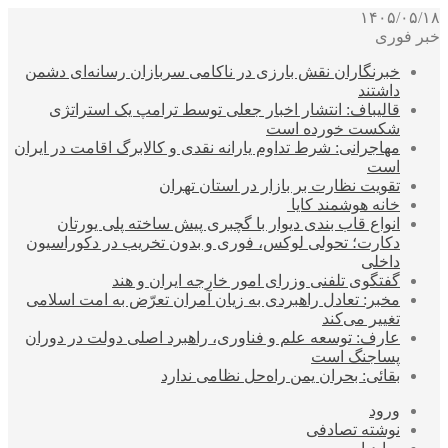
۱۴۰۵/۰۵/۱۸
خبر فوری
خبرنگاران نقش بارزی در ناکامی سربازان رسانه‌ای دشمن
داشتند
قالیباف: انتشار اخبار جعلی توسط ترامپ یک استراتژی
شکست خورده است
مهاجرانی: شرط تداوم یارانه نقدی و کالابرگ اقامت در ایران
است
تقویت نظارت بر بازار در استان تهران
خانه هوشمند کایا
انواع قاب بندی دیوار با گچبری پیش ساخته پلی یورتان
دکارت؛ تحولی لوکس، فوری و بدون تخریب در دکوراسیون
داخلی
گفتگوی تلفنی وزرای امور خارجه ایران و هند
مخبر: تعادل راهبردی به زیان آمران تعرّض به امت اسلامی
تغییر می‌کند
عارف: توسعه علم و فناوری، راهبرد اصلی دولت در دوران
پساجنگ است
بقائی: بحران یمن راه‌حل نظامی ندارد
ورود
نوشته تصادفی