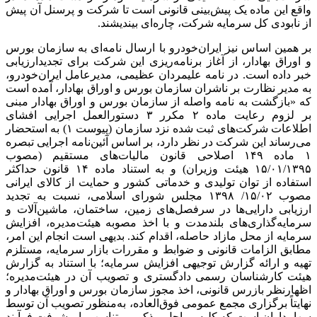
واقع این ماده یک پیش‌بینی قانونی است تا شرکت و پرسنل آن پیش
از نابودی کل سرمایه شرکت، چاره‌ای بیندیشند.
بر همین اساس نیز ایران‌خودرو با ارسال نامه‌ای به سازمان بورس
و اوراق بهادار، از آغاز برنامه‌ریزی این شرکت برای
تجدیدارزیابی
خبر داده است. در نامه علیمردان عظیمی، مدیرعامل ایران‌خودرو،
به مدیر نظارت بر ناشران سازمان بورس و اوراق بهادار، آمده است
که «بازگشت به نامه واصله از سازمان بورس و اوراق بهادار مبنی
بر لزوم رعایت ماده ۲ مکرر ۳ دستورالعمل اجرایی افشای
اطلاعات شرکت‌های ثبت شده نزد سازمان (پیوست ۱) به استحضار
می‌رساند این شرکت در نظر دارد، بر اساس آئین‌نامه اجرایی تبصره
۱ ماده ۱۴۹ اصلاحی قانون مالیات‌های مستقیم (مصوب
۱۵/۰۱/۱۳۹۵ هیئت وزیران) و به استناد ماده ۱۴ قانون حداکثر
استفاده از توان تولیدی و خدماتی کشور و حمایت از کالای ایرانی
مصوب ۱۵/۰۲/ ۱۳۹۸ مجلس شورای اسلامی، نسبت به تجدید
ارزیابی دارایی‌ها در سرفصل‌های زمین، ساختمان، ماشین‌آلات و
سرمایه‌گذاری‌های بلندمدت و با اخذ مصوبه هیئت‌مدیره، افزایش
سرمایه از محل مازاد حاصله، اقدام کند. بدیهی است انجام این امر،
مطابق الزامات قانونی و ضوابط و مقررات بازار سرمایه، مستلزم
تهیه و ارائه گزارش توجیهی افزایش سرمایه؛ با استناد به گزارش
هیئت کارشناسان رسمی دادگستری و تصویب آن در هیئت‌مدیره؛
اظهارنظر بازرس قانونی، اخذ مجوز سازمان بورس و اوراق بهادار و
نهایتاً برگزاری مجمع عمومی فوق‌العاده، به‌منظور تصویب آن توسط
سهامداران است که کلیه مراحل مذکور، متناسب با پیشرفت فرآیند