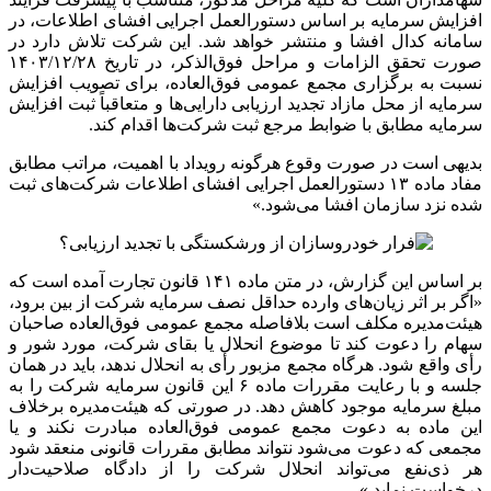
افزایش سرمایه
بر اساس
دستورالعمل اجرایی افشای اطلاعات، در
سامانه
کدال
افشا و منتشر خواهد شد. این شرکت تلاش دارد در
نسبت به برگزاری مجمع عمومی فوق‌العاده، برای تصویب افزایش
سرمایه از محل مازاد تجدید ارزیابی دارایی‌ها و متعاقباً ثبت افزایش
سرمایه مطابق با ضوابط مرجع ثبت شرکت‌ها اقدام کند.
بدیهی است در صورت وقوع هرگونه رویداد با اهمیت، مراتب مطابق
مفاد ماده ۱۳ دستورالعمل اجرایی افشای اطلاعات شرکت‌های ثبت
شده نزد سازمان افشا می‌شود.»
بر اساس این گزارش، در متن ماده ۱۴۱ قانون تجارت آمده است که
«اگر بر اثر زیان‌های وارده حداقل نصف سرمایه شرکت از بین برود،
هیئت‌مدیره مکلف است بلافاصله مجمع عمومی فوق‌العاده صاحبان
سهام را دعوت کند تا موضوع انحلال یا بقای شرکت، مورد شور و
رأی واقع شود. هرگاه مجمع مزبور رأی به انحلال ندهد، باید در همان
جلسه و با رعایت مقررات ماده ۶ این قانون سرمایه شرکت را به
مبلغ سرمایه موجود کاهش دهد. در صورتی که هیئت‌مدیره برخلاف
این ماده به دعوت مجمع عمومی فوق‌العاده مبادرت نکند و یا
مجمعی که دعوت می‌شود نتواند مطابق مقررات قانونی منعقد شود
هر ذی‌نفع می‌تواند انحلال شرکت را از دادگاه صلاحیت‌دار
درخواست نماید.»