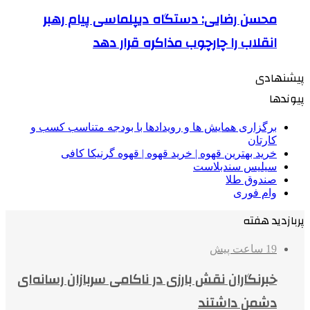
محسن رضایی: دستگاه دیپلماسی پیام رهبر
انقلاب را چارچوب مذاکره قرار دهد
پیشنهادی
پیوندها
برگزاری همایش ها و رویدادها با بودجه متناسب کسب و
کارتان
خرید بهترین قهوه | خرید قهوه | قهوه گرنیکا کافی
سیلیس سندبلاست
صندوق طلا
وام فوری
پربازدید هفته
19 ساعت پیش
خبرنگاران نقش بارزی در ناکامی سربازان رسانه‌ای
دشمن داشتند