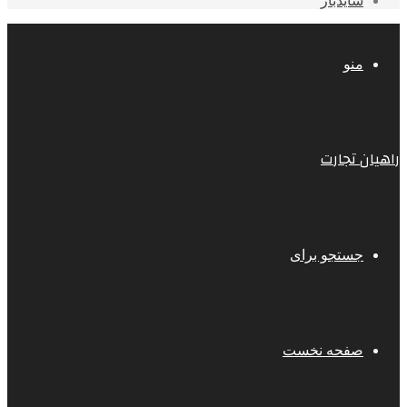
سایدبار
منو
راهیان تجارت
جستجو برای
صفحه نخست