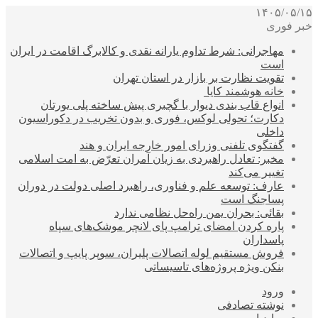
۱۴۰۵/۰۵/۱۵
خبر فوری
مهاجرانی: شرط تداوم یارانه نقدی و کالابرگ اقامت در ایران
است
تقویت نظارت بر بازار در استان تهران
خانه هوشمند کایا
انواع قاب بندی دیوار با گچبری پیش ساخته پلی یورتان
دکارت؛ تحولی لوکس، فوری و بدون تخریب در دکوراسیون
داخلی
گفتگوی تلفنی وزرای امور خارجه ایران و هند
مخبر: تعادل راهبردی به زیان آمران تعرّض به امت اسلامی
تغییر می‌کند
عارف: توسعه علم و فناوری، راهبرد اصلی دولت در دوران
پساجنگ است
بقائی: بحران یمن راه‌حل نظامی ندارد
پاره کردن امضای ترامپ پای لانچر موشک‌های سپاه
پاسداران
فروش مستقیم لوله اتصالات پلیران، سوپر پایپ و اتصالات
بنکن ویژه پروژه‌های تاسیساتی
ورود
نوشته تصادفی