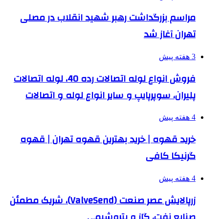
مراسم بزرگداشت رهبر شهید انقلاب در مصلی
تهران آغاز شد
3 هفته پیش
فروش انواع لوله اتصالات رده 40، لوله اتصالات
پلیران، سوپرپایپ و سایر انواع لوله و اتصالات
4 هفته پیش
خرید قهوه | خرید بهترین قهوه تهران | قهوه
گرنیکا کافی
4 هفته پیش
زرپالایش عصر صنعت (ValveSend)، شریک مطمئن
صنایع نفت، گاز و پتروشیمی