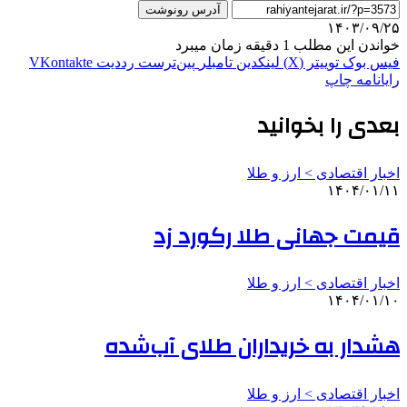
آدرس رونوشت
۱۴۰۳/۰۹/۲۵
خواندن این مطلب 1 دقیقه زمان میبرد
فیس بوک
توییتر (X)
لینکدین
‫تامبلر
‫پین‌ترست
‫رددیت
‫VKontakte
رایانامه
چاپ
بعدی را بخوانید
اخبار اقتصادی > ارز و طلا
۱۴۰۴/۰۱/۱۱
قیمت جهانی طلا رکورد زد
اخبار اقتصادی > ارز و طلا
۱۴۰۴/۰۱/۱۰
هشدار به خریداران طلای آب‌شده
اخبار اقتصادی > ارز و طلا