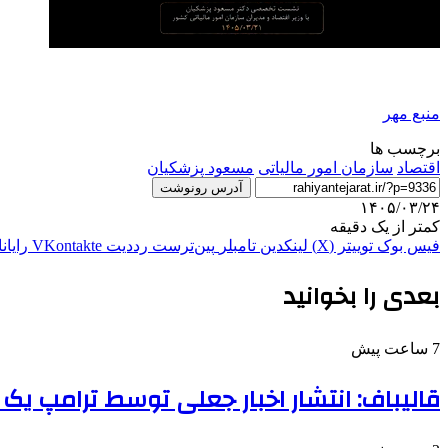
منبع مهر
برچسب ها
اقتصاد
سازمان امور مالیاتی
مسعود پزشکیان
آدرس رونوشت
۱۴۰۵/۰۳/۲۴
کمتر از یک دقیقه
فیس بوک
توییتر (X)
لینکدین
‫تامبلر
‫پین‌ترست
‫رددیت
‫VKontakte
رایان
بعدی را بخوانید
7 ساعت پیش
قالیباف: انتشار اخبار جعلی توسط ترامپ 