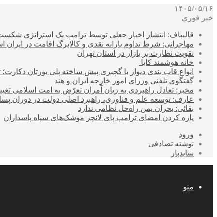
۱۴۰۵/۰۵/۱۶
خبر فوری
قالیباف: انتشار اخبار جعلی توسط ترامپ یک استراتژی شکس
مهاجرانی: شرط تداوم یارانه نقدی و کالابرگ اقامت در ایران 
تقویت نظارت بر بازار در استان تهران
خانه هوشمند کایا
انواع قاب بندی دیوار با گچبری پیش ساخته پلی یورتان دکارت
گفتگوی تلفنی وزرای امور خارجه ایران و هند
مخبر: تعادل راهبردی به زیان آمران تعرّض به امت اسلامی تغیی
عارف: توسعه علم و فناوری، راهبرد اصلی دولت در دوران پ
بقائی: بحران یمن راه‌حل نظامی ندارد
پاره کردن امضای ترامپ پای لانچر موشک‌های سپاه پاسداران
ورود
نوشته تصادفی
سایدبار
منو