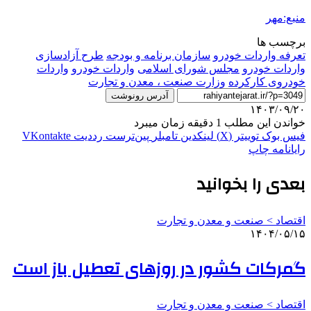
منبع:مهر
برچسب ها
تعرفه واردات خودرو
سازمان برنامه و بودجه
طرح آزادسازی
واردات خودرو
مجلس شورای اسلامی
واردات خودرو
واردات
خودروی کارکرده
وزارت صنعت ، معدن و تجارت
آدرس رونوشت
۱۴۰۳/۰۹/۲۰
خواندن این مطلب 1 دقیقه زمان میبرد
فیس بوک
توییتر (X)
لینکدین
‫تامبلر
‫پین‌ترست
‫رددیت
‫VKontakte
رایانامه
چاپ
بعدی را بخوانید
اقتصاد > صنعت و معدن و تجارت
۱۴۰۴/۰۵/۱۵
گمرکات کشور در روزهای تعطیل باز است
اقتصاد > صنعت و معدن و تجارت