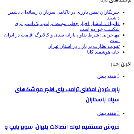
خبرنگاران نقش بارزی در ناکامی سربازان رسانه‌ای دشمن
داشتند
قالیباف: انتشار اخبار جعلی توسط ترامپ یک استراتژی
شکست خورده است
مهاجرانی: شرط تداوم یارانه نقدی و کالابرگ اقامت در ایران
است
تقویت نظارت بر بازار در استان تهران
خانه هوشمند کایا
آخرین اخبار
3 هفته پیش
پاره کردن امضای ترامپ پای لانچر موشک‌های
سپاه پاسداران
3 هفته پیش
فروش مستقیم لوله اتصالات پلیران، سوپر پایپ و