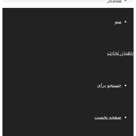
سایدبار
منو
راهیان تجارت
جستجو برای
صفحه نخست