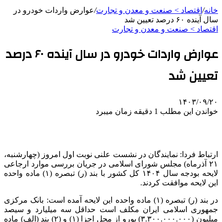
خانه
/
اقتصاد > صنعت و معدن و تجارت
/
عوارض واردات خودرو در
سال آینده ۶۰ درصد تعیین شد
اقتصاد > صنعت و معدن و تجارت
عوارض واردات خودرو در سال آینده ۶۰ درصد
تعیین شد
۱۴۰۳/۰۹/۲۰
خواندن این مطلب 1 دقیقه زمان میبرد
ارتباط فردا: نمایندگان در نشست علنی نوبت اول امروز (‌چهارشنبه،
۲۱ آذرماه) مجلس شورای اسلامی در جریان بررسی موارد ارجاعی
لایحه بودجه سال ۱۴۰۴ کل کشور با بند (
ر)
تبصره (۱) ماده واحده
این لایحه موافقت کردند.
در بند (
ر)
تبصره (۱) ماده واحده این لایحه آمده است: بانک مرکزی
جمهوری اسلامی ایران مکلف است حداقل سه میلیارد و سیصد
میلیون (۳.۳۰۰.۰۰۰.۰۰۰) یورو از محل اجزا (۱) و (۲) بند (الف) ماده