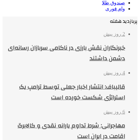
صندوق طلا
وام فوری
پربازدید هفته
2 روز پیش
خبرنگاران نقش بارزی در ناکامی سربازان رسانه‌ای
دشمن داشتند
4 روز پیش
قالیباف: انتشار اخبار جعلی توسط ترامپ یک
استراتژی شکست خورده است
6 روز پیش
مهاجرانی: شرط تداوم یارانه نقدی و کالابرگ
اقامت در ایران است