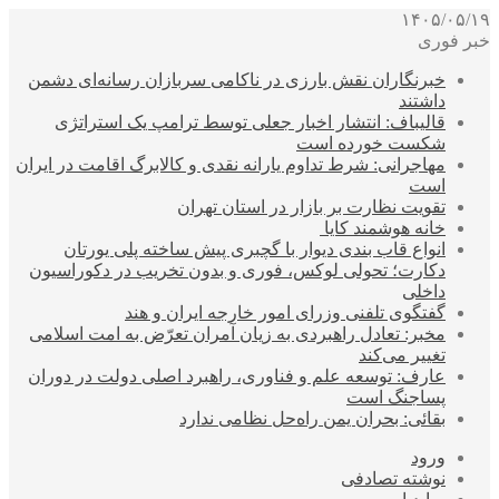
۱۴۰۵/۰۵/۱۹
خبر فوری
خبرنگاران نقش بارزی در ناکامی سربازان رسانه‌ای دشمن
داشتند
قالیباف: انتشار اخبار جعلی توسط ترامپ یک استراتژی
شکست خورده است
مهاجرانی: شرط تداوم یارانه نقدی و کالابرگ اقامت در ایران
است
تقویت نظارت بر بازار در استان تهران
خانه هوشمند کایا
انواع قاب بندی دیوار با گچبری پیش ساخته پلی یورتان
دکارت؛ تحولی لوکس، فوری و بدون تخریب در دکوراسیون
داخلی
گفتگوی تلفنی وزرای امور خارجه ایران و هند
مخبر: تعادل راهبردی به زیان آمران تعرّض به امت اسلامی
تغییر می‌کند
عارف: توسعه علم و فناوری، راهبرد اصلی دولت در دوران
پساجنگ است
بقائی: بحران یمن راه‌حل نظامی ندارد
ورود
نوشته تصادفی