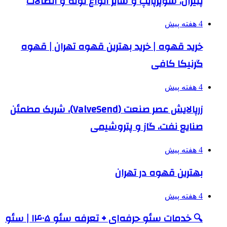
پلیران، سوپرپایپ و سایر انواع لوله و اتصالات
4 هفته پیش
خرید قهوه | خرید بهترین قهوه تهران | قهوه
گرنیکا کافی
4 هفته پیش
زرپالایش عصر صنعت (ValveSend)، شریک مطمئن
صنایع نفت، گاز و پتروشیمی
4 هفته پیش
بهترین قهوه در تهران
4 هفته پیش
🔍 خدمات سئو حرفه‌ای + تعرفه سئو ۱۴۰۵ | سئو