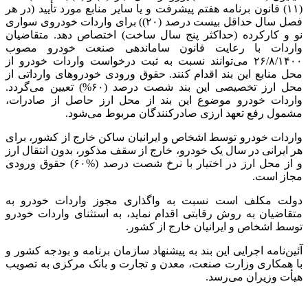
(۱۱) قانون برنامه هفتم پیشرفت و یا سایر منابع مورد تأیید (در هر
فصل سال حداقل بیست درصد (۲۰)) برای واردات خودروی سواری
نو و کارکرده (حداکثر پنج سال ساخت) اختصاص دهد. متقاضیان
واردات با رعایت قانون ساماندهی صنعت خودرو مصوب
۲۶/۸/۱۴۰۰ می‌توانند نسبت به ثبت درخواست واردات خودرو از
محل منابع این بند اقدام کنند. حقوق ورودی خودروهای وارداتی از
محل ارز تخصیصی این بند شصت درصد (۶۰%) تعیین می‌گردد.
واردات خودرو موضوع این بند از محل ارز حاصل از صادرات،
مشمول رفع تعهد ارزی صادرکنندگان مربوط می‌شود.
واردات خودرو توسط اشخاص و ایرانیان ساکن خارج از کشور، برای
هر ایرانی در سال یک خودرو، خارج از سقف مذکور، بدون انتقال ارز
و از محل ارز در اختیار با نرخ شصت درصد (%۶۰) حقوق ورودی
مجاز است.
دولت مکلف است نسبت به واگذاری مجوز واردات خودرو به
متقاضیان به روش رقابتی اقدام نماید، به استثنای واردات خودرو
توسط اشخاص و ایرانیان خارج از کشور.
آئین‌نامه اجرایی این بند به پیشنهاد سازمان برنامه و بودجه کشور و
با همکاری وزارت صنعت، معدن و تجارت و بانک مرکزی به تصویب
هیأت وزیران می‌رسد.