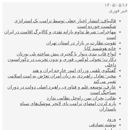
۱۴۰۵/۰۵/۱۶
خبر فوری
قالیباف: انتشار اخبار جعلی توسط ترامپ یک استراتژی
شکست خورده است
مهاجرانی: شرط تداوم یارانه نقدی و کالابرگ اقامت در ایران
است
تقویت نظارت بر بازار در استان تهران
خانه هوشمند کایا
انواع قاب بندی دیوار با گچبری پیش ساخته پلی یورتان
دکارت؛ تحولی لوکس، فوری و بدون تخریب در دکوراسیون
داخلی
گفتگوی تلفنی وزرای امور خارجه ایران و هند
مخبر: تعادل راهبردی به زیان آمران تعرّض به امت اسلامی
تغییر می‌کند
عارف: توسعه علم و فناوری، راهبرد اصلی دولت در دوران
پساجنگ است
بقائی: بحران یمن راه‌حل نظامی ندارد
پاره کردن امضای ترامپ پای لانچر موشک‌های سپاه
پاسداران
ورود
نوشته تصادفی