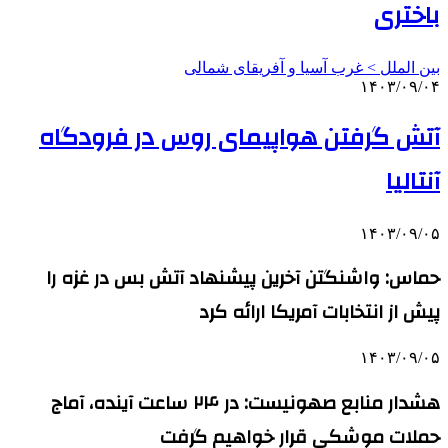
باختری
بین الملل > غرب آسیا و آفریقای شمالی
۱۴۰۳/۰۹/۰۴
آتش گرفتن هواپیمای روس در فرودگاه
آنتالیا
۱۴۰۳/۰۹/۰۵
حماس: واشنگتن آخرین پیشنهاد آتش بس در غزه را
پیش از انتخابات آمریکا ارائه کرد
۱۴۰۳/۰۹/۰۵
هشدار منابع صهونیست: در ۲۴ ساعت آینده، آماج
حملات موشکی قرار خواهیم گرفت