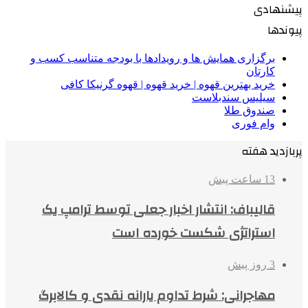
پیشنهادی
پیوندها
برگزاری همایش ها و رویدادها با بودجه متناسب کسب و
کارتان
خرید بهترین قهوه | خرید قهوه | قهوه گرنیکا کافی
سیلیس سندبلاست
صندوق طلا
وام فوری
پربازدید هفته
13 ساعت پیش
قالیباف: انتشار اخبار جعلی توسط ترامپ یک
استراتژی شکست خورده است
3 روز پیش
مهاجرانی: شرط تداوم یارانه نقدی و کالابرگ