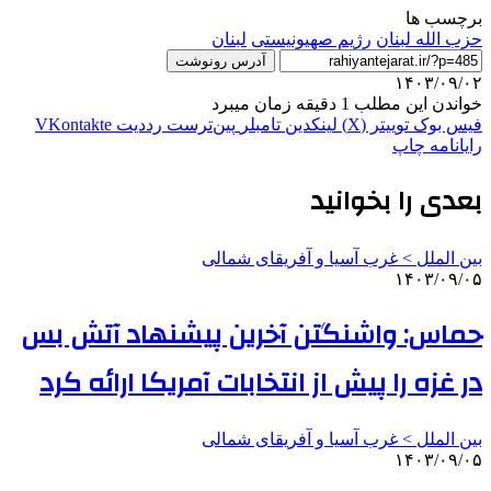
برچسب ها
حزب الله لبنان
رژیم صهیونیستی
لبنان
آدرس رونوشت
۱۴۰۳/۰۹/۰۲
خواندن این مطلب 1 دقیقه زمان میبرد
فیس بوک
توییتر (X)
لینکدین
‫تامبلر
‫پین‌ترست
‫رددیت
‫VKontakte
رایانامه
چاپ
بعدی را بخوانید
بین الملل > غرب آسیا و آفریقای شمالی
۱۴۰۳/۰۹/۰۵
حماس: واشنگتن آخرین پیشنهاد آتش بس
در غزه را پیش از انتخابات آمریکا ارائه کرد
بین الملل > غرب آسیا و آفریقای شمالی
۱۴۰۳/۰۹/۰۵