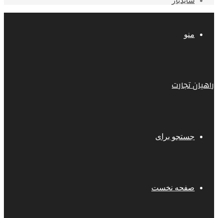
سایدبار
منو
راهیان تجارت
جستجو برای
صفحه نخست