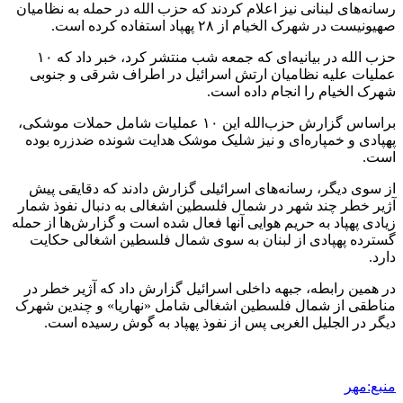
رسانه‌های لبنانی نیز اعلام کردند که حزب الله در حمله به نظامیان
صهیونیست در شهرک الخیام از ۲۸ پهپاد استفاده کرده است.
حزب الله در بیانیه‌ای که جمعه شب منتشر کرد، خبر داد که ۱۰
عملیات علیه نظامیان ارتش اسرائیل در اطراف شرقی و جنوبی
شهرک الخیام را انجام داده است.
براساس
گزارش حزب‌الله این ۱۰ عملیات شامل حملات موشکی،
پهپادی
و خمپاره‌ای و نیز شلیک موشک هدایت شونده
ضدزره
بوده
است.
از سوی دیگر، رسانه‌های اسرائیلی گزارش دادند که دقایقی پیش
آژیر خطر چند شهر در شمال فلسطین اشغالی به دنبال نفوذ شمار
زیادی پهپاد به حریم هوایی آنها فعال شده است و گزارش‌ها از حمله
گسترده
پهپادی
از لبنان به سوی شمال فلسطین اشغالی حکایت
دارد.
در همین رابطه، جبهه داخلی اسرائیل گزارش داد که آژیر خطر در
مناطقی از شمال فلسطین اشغالی شامل «
نهاریا
» و چندین شهرک
دیگر در
الجلیل
الغربی
پس از نفوذ پهپاد به گوش رسیده است.
منبع:مهر