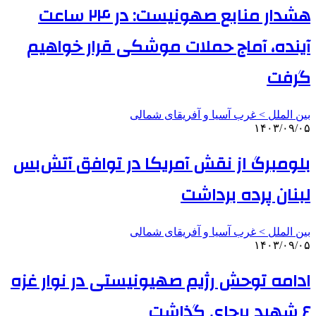
هشدار منابع صهونیست: در ۲۴ ساعت
آینده، آماج حملات موشکی قرار خواهیم
گرفت
بین الملل > غرب آسیا و آفریقای شمالی
۱۴۰۳/۰۹/۰۵
بلومبرگ از نقش آمریکا در توافق آتش‌بس
لبنان پرده برداشت
بین الملل > غرب آسیا و آفریقای شمالی
۱۴۰۳/۰۹/۰۵
ادامه توحش رژیم صهیونیستی در نوار غزه
۶ شهید برجای گذاشت