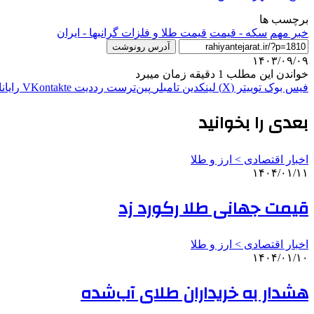
برچسب ها
خبر مهم
سکه - قیمت
قیمت طلا و فلزات گرانبها - ایران
آدرس رونوشت
۱۴۰۳/۰۹/۰۹
خواندن این مطلب 1 دقیقه زمان میبرد
فیس بوک
توییتر (X)
لینکدین
‫تامبلر
‫پین‌ترست
‫رددیت
‫VKontakte
رایان
بعدی را بخوانید
اخبار اقتصادی > ارز و طلا
۱۴۰۴/۰۱/۱۱
قیمت جهانی طلا رکورد زد
اخبار اقتصادی > ارز و طلا
۱۴۰۴/۰۱/۱۰
هشدار به خریداران طلای آب‌شده