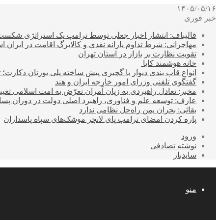
۱۴۰۵/۰۵/۱۶
خبر فوری
قالیباف: انتشار اخبار جعلی توسط ترامپ یک استراتژی شکس
مهاجرانی: شرط تداوم یارانه نقدی و کالابرگ اقامت در ایران 
تقویت نظارت بر بازار در استان تهران
خانه هوشمند کایا
انواع قاب بندی دیوار با گچبری پیش ساخته پلی یورتان دکارت
گفتگوی تلفنی وزرای امور خارجه ایران و هند
مخبر: تعادل راهبردی به زیان آمران تعرّض به امت اسلامی تغیی
عارف: توسعه علم و فناوری، راهبرد اصلی دولت در دوران پ
بقائی: بحران یمن راه‌حل نظامی ندارد
پاره کردن امضای ترامپ پای لانچر موشک‌های سپاه پاسداران
ورود
نوشته تصادفی
سایدبار
منو