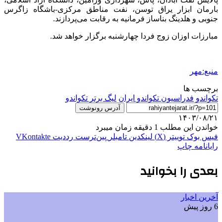
بارمان ابزار یراق توسن، نفت مناطق مرکزی-باشگاه زاگرس
جنوبی و هلدینگ بناساز فرمانیه به رقابت می‌پردازند.
مبارزات اوزان زوج فردا چهارشنبه برگزار خواهد شد.
منبع:مهر
برچسب ها
تکواندو
فدراسیون تکواندو ایران
لیگ برتر تکواندو
آدرس رونوشت
۱۴۰۳/۰۸/۲۱
خواندن این مطلب 1 دقیقه زمان میبرد
فیس بوک
توییتر (X)
لینکدین
‫تامبلر
‫پین‌ترست
‫رددیت
‫VKontakte
رایانامه
چاپ
بعدی را بخوانید
آخرین اخبار
6 روز پیش