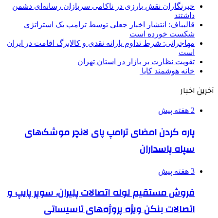
خبرنگاران نقش بارزی در ناکامی سربازان رسانه‌ای دشمن
داشتند
قالیباف: انتشار اخبار جعلی توسط ترامپ یک استراتژی
شکست خورده است
مهاجرانی: شرط تداوم یارانه نقدی و کالابرگ اقامت در ایران
است
تقویت نظارت بر بازار در استان تهران
خانه هوشمند کایا
آخرین اخبار
2 هفته پیش
پاره کردن امضای ترامپ پای لانچر موشک‌های
سپاه پاسداران
3 هفته پیش
فروش مستقیم لوله اتصالات پلیران، سوپر پایپ و
اتصالات بنکن ویژه پروژه‌های تاسیساتی