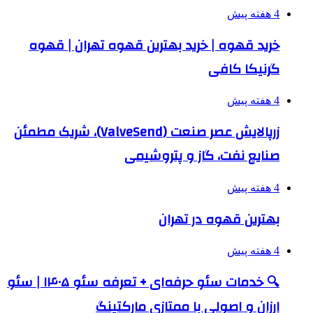
4 هفته پیش
خرید قهوه | خرید بهترین قهوه تهران | قهوه
گرنیکا کافی
4 هفته پیش
زرپالایش عصر صنعت (ValveSend)، شریک مطمئن
صنایع نفت، گاز و پتروشیمی
4 هفته پیش
بهترین قهوه در تهران
4 هفته پیش
🔍 خدمات سئو حرفه‌ای + تعرفه سئو ۱۴۰۵ | سئو
ارزان و اصولی با ممتازی مارکتینگ