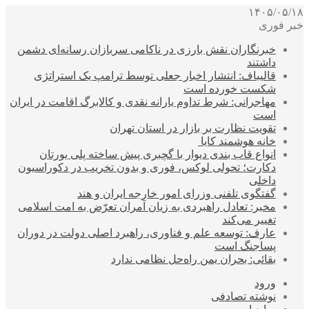
۱۴۰۵/۰۵/۱۸
خبر فوری
خبرنگاران نقش بارزی در ناکامی سربازان رسانه‌ای دشمن
داشتند
قالیباف: انتشار اخبار جعلی توسط ترامپ یک استراتژی
شکست خورده است
مهاجرانی: شرط تداوم یارانه نقدی و کالابرگ اقامت در ایران
است
تقویت نظارت بر بازار در استان تهران
خانه هوشمند کایا
انواع قاب بندی دیوار با گچبری پیش ساخته پلی یورتان
دکارت؛ تحولی لوکس، فوری و بدون تخریب در دکوراسیون
داخلی
گفتگوی تلفنی وزرای امور خارجه ایران و هند
مخبر: تعادل راهبردی به زیان آمران تعرّض به امت اسلامی
تغییر می‌کند
عارف: توسعه علم و فناوری، راهبرد اصلی دولت در دوران
پساجنگ است
بقائی: بحران یمن راه‌حل نظامی ندارد
ورود
نوشته تصادفی