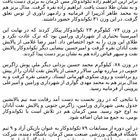
برابر آرین ابراهیم زاده تکواندوکار مس کرمان به برتری دست یافت
و به نشان طلا دست یافت. ابراهیم زاده نقره گرفت. مدال برنز هم
به محمد طاهر آذرپیرا از فرمانیه و رادمهر داوری از توس تعلق
گرفت. در این وزن ۳۱ تکواندوکار حضور داشتند.
در وزن ۷۴- کیلوگرم ۲۳ تکواندوکار پیکار کردند که در نهایت این
امیرسینا بختیاری از شهرداری ورامین بود که ترک عادت نکرد و
طلای این وزن را به خود اختصاص داد. امیر رضا غلامی از پالایش
نفت آبادان نقره گرفت و امیرحسین بیضایی دیگر تکواندوکار پالایش
نفت و سپهر فیاض زاده هم به نشان برنز دست پیدا کردند.
در وزن ۷۸- کیلوگرم محمد حسین یزدانی دیگر ملی پوش زاگرس
جنوبی در مبارزه نهایی سالار رحمتی از پالایش نفت آبادان را از پیش
رو برداشت و روی سکوی قهرمانی ایستاد. رحمتی نقره گرفت و به
مدال برنز هم به محمد مهدی گواری از شهرداری ورامین و امیرعلی
پروینی از فرمانیه رسید.
با نتایجی که در روز نخست به دست آمد رقابت سه تیم بالانشین
جدول یعنی شهرداری ورامین، زاگرس جنوبی و پالایش نفت آبادان
به اوج خود رسید. مس کرمان هم در تلاش است با تکواندوکار
بومی، به جمع مدعیان اضافه شود.
در این دوره از مسابقات ۷۹ تکواندوکار به عنوان بازیکن آزاد و ۹ تیم
باشگاه فرهنگی ورزشی صنعت مس کرمان، باشگاه دمنده، شرکت
پالایش نفت آبادان، پاس، شهرداری ورامین، دانشگاه آزاد اسلامی،