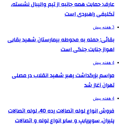
عارف: حمایت همه جانبه از تیم والیبال نشسته،
تکلیفی راهبردی است
3 هفته پیش
بقائی: حمله به محوطه بیمارستان شهید بقایی
اهواز جنایت جنگی است
4 هفته پیش
مراسم بزرگداشت رهبر شهید انقلاب در مصلی
تهران آغاز شد
4 هفته پیش
فروش انواع لوله اتصالات رده 40، لوله اتصالات
پلیران، سوپرپایپ و سایر انواع لوله و اتصالات