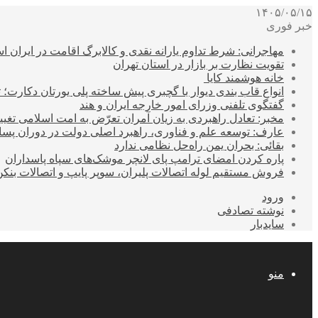
۱۴۰۵/۰۵/۱۵
خبر فوری
مهاجرانی: شرط تداوم یارانه نقدی و کالابرگ اقامت در ایران 
تقویت نظارت بر بازار در استان تهران
خانه هوشمند کایا
انواع قاب بندی دیوار با گچبری پیش ساخته پلی یورتان دکارت
گفتگوی تلفنی وزرای امور خارجه ایران و هند
مخبر: تعادل راهبردی به زیان آمران تعرّض به امت اسلامی تغیی
عارف: توسعه علم و فناوری، راهبرد اصلی دولت در دوران پ
بقائی: بحران یمن راه‌حل نظامی ندارد
پاره کردن امضای ترامپ پای لانچر موشک‌های سپاه پاسداران
فروش مستقیم لوله اتصالات پلیران، سوپر پایپ و اتصالات بنکن
ورود
نوشته تصادفی
سایدبار
منو