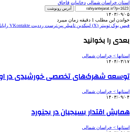
استان خراسان شمالی
دخانیات
قاچاق
آدرس رونوشت
۱۴۰۳/۰۹/۰۵
خواندن این مطلب 1 دقیقه زمان میبرد
فیس بوک
توییتر (X)
لینکدین
‫تامبلر
‫پین‌ترست
‫رددیت
‫VKontakte
رایان
بعدی را بخوانید
استانها > خراسان شمالی
۱۴۰۴/۰۳/۱۷
توسعه شهرک‌های تخصصی خورشیدی در اولو
استانها > خراسان شمالی
۱۴۰۳/۰۹/۰۴
همایش اقتدار بسیجیان در بجنورد
استانها > خراسان شمالی