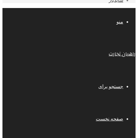
سایدبار
منو
راهیان تجارت
جستجو برای
صفحه نخست