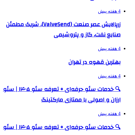
4 هفته پیش
زرپالایش عصر صنعت (ValveSend)، شریک مطمئن
صنایع نفت، گاز و پتروشیمی
4 هفته پیش
بهترین قهوه در تهران
4 هفته پیش
🔍 خدمات سئو حرفه‌ای + تعرفه سئو ۱۴۰۵ | سئو
ارزان و اصولی با ممتازی مارکتینگ
4 هفته پیش
🔍 خدمات سئو حرفه‌ای + تعرفه سئو ۱۴۰۵ | سئو