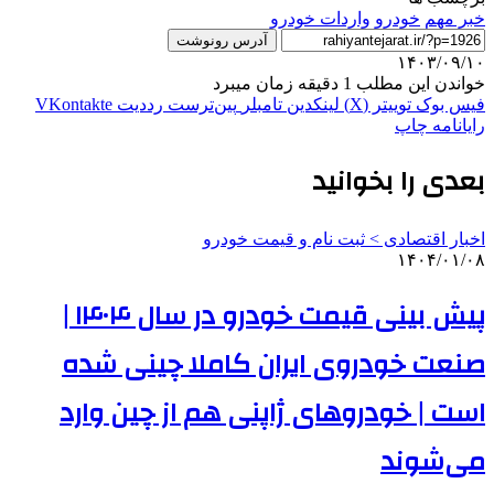
خبر مهم
خودرو
واردات خودرو
آدرس رونوشت
۱۴۰۳/۰۹/۱۰
خواندن این مطلب 1 دقیقه زمان میبرد
فیس بوک
توییتر (X)
لینکدین
‫تامبلر
‫پین‌ترست
‫رددیت
‫VKontakte
رایانامه
چاپ
بعدی را بخوانید
اخبار اقتصادی > ثبت نام و قیمت خودرو
۱۴۰۴/۰۱/۰۸
پیش بینی قیمت خودرو در سال ۱۴۰۴ |
صنعت خودروی ایران کاملا چینی شده
است | خودروهای ژاپنی هم از چین وارد
می‌شوند