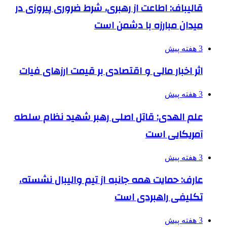
قالیباف: اطاعت از رهبری، شرط ضروری پیروزی در
میدان مبارزه با دشمن است
3 هفته پیش
اثر اخبار مالی و اقتصادی بر قیمت ارزهای فیات
3 هفته پیش
علم الهدی: قاتل اصلی رهبر شهید نظام سلطه
آمریکایی است
3 هفته پیش
عارف: حمایت همه جانبه از تیم والیبال نشسته،
تکلیفی راهبردی است
3 هفته پیش