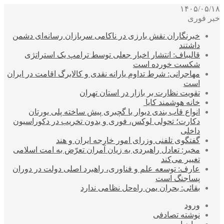
۱۴۰۵/۰۵/۱۸
خبر فوری
خبرنگاران نقش بارزی در ناکامی سربازان رسانه‌ای دشمن
داشتند
قالیباف: انتشار اخبار جعلی توسط ترامپ یک استراتژی
شکست خورده است
مهاجرانی: شرط تداوم یارانه نقدی و کالابرگ اقامت در ایران
است
تقویت نظارت بر بازار در استان تهران
خانه هوشمند کایا
انواع قاب بندی دیوار با گچبری پیش ساخته پلی یورتان
دکارت؛ تحولی لوکس، فوری و بدون تخریب در دکوراسیون
داخلی
گفتگوی تلفنی وزرای امور خارجه ایران و هند
مخبر: تعادل راهبردی به زیان آمران تعرّض به امت اسلامی
تغییر می‌کند
عارف: توسعه علم و فناوری، راهبرد اصلی دولت در دوران
پساجنگ است
بقائی: بحران یمن راه‌حل نظامی ندارد
ورود
نوشته تصادفی