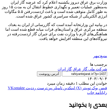
وزارت برق عراق دیروز یکشنبه اعلام کرد که عرضه گاز ایران
به‌منظور عملیات تعمیر و نگهداری خطوط انتقال آن به مدت ۱۵ روز
به طور کامل متوقف شده است و باعث ازدست‌رفتن ۵.۵ مگاوات
انرژی الکتریکی از شبکه سراسری کشور عراق شده است.
در بیانیه این وزارتخانه آمده است که گازرسانی از ایران به بغداد،
منطقه مرکزی عراق و استان‌های فرات میانه قطع شده است اما
هماهنگی‌های لازم با وزارت نفت برای جبران گاز ازدست‌رفته در
نیروگاه‌های این منطقه افزایش خواهد یافت.
منبع:مهر
برچسب ها
شرکت ملی گاز
عراق
گاز ایران
آدرس رونوشت
۱۴۰۳/۰۹/۰۴
خواندن این مطلب 1 دقیقه زمان میبرد
فیس بوک
توییتر (X)
لینکدین
‫تامبلر
‫پین‌ترست
‫رددیت
‫VKontakte
رایانامه
چاپ
بعدی را بخوانید