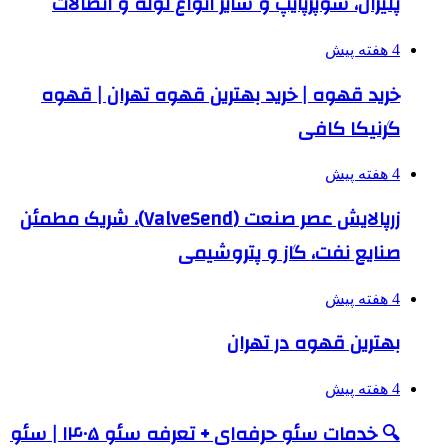
پلیران، سوپرپایپ و سایر انواع لوله و اتصالات
4 هفته پیش
خرید قهوه | خرید بهترین قهوه تهران | قهوه
گرنیکا کافی
4 هفته پیش
زرپالایش عصر صنعت (ValveSend)، شریک مطمئن
صنایع نفت، گاز و پتروشیمی
4 هفته پیش
بهترین قهوه در تهران
4 هفته پیش
🔍 خدمات سئو حرفه‌ای + تعرفه سئو ۱۴۰۵ | سئو