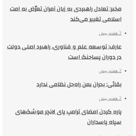
مخبر: تعادل راهبردی به زیان آمران تعرّض به امت
اسلامی تغییر می‌کند
2 هفته پیش
عارف: توسعه علم و فناوری، راهبرد اصلی دولت
در دوران پساجنگ است
2 هفته پیش
بقائی: بحران یمن راه‌حل نظامی ندارد
2 هفته پیش
پاره کردن امضای ترامپ پای لانچر موشک‌های
سپاه پاسداران