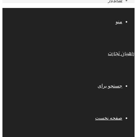
سایدبار
منو
راهیان تجارت
جستجو برای
صفحه نخست