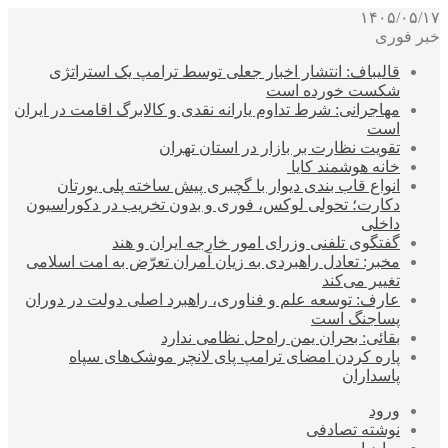
۱۴۰۵/۰۵/۱۷
خبر فوری
قالیباف: انتشار اخبار جعلی توسط ترامپ یک استراتژی
شکست خورده است
مهاجرانی: شرط تداوم یارانه نقدی و کالابرگ اقامت در ایران
است
تقویت نظارت بر بازار در استان تهران
خانه هوشمند کایا
انواع قاب بندی دیوار با گچبری پیش ساخته پلی یورتان
دکارت؛ تحولی لوکس، فوری و بدون تخریب در دکوراسیون
داخلی
گفتگوی تلفنی وزرای امور خارجه ایران و هند
مخبر: تعادل راهبردی به زیان آمران تعرّض به امت اسلامی
تغییر می‌کند
عارف: توسعه علم و فناوری، راهبرد اصلی دولت در دوران
پساجنگ است
بقائی: بحران یمن راه‌حل نظامی ندارد
پاره کردن امضای ترامپ پای لانچر موشک‌های سپاه
پاسداران
ورود
نوشته تصادفی