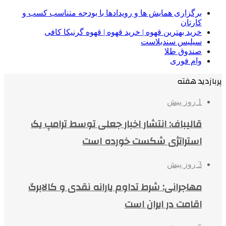
برگزاری همایش ها و رویدادها با بودجه متناسب کسب و
کارتان
خرید بهترین قهوه | خرید قهوه | قهوه گرنیکا کافی
سیلیس سندبلاست
صندوق طلا
وام فوری
پربازدید هفته
1 روز پیش
قالیباف: انتشار اخبار جعلی توسط ترامپ یک
استراتژی شکست خورده است
3 روز پیش
مهاجرانی: شرط تداوم یارانه نقدی و کالابرگ
اقامت در ایران است