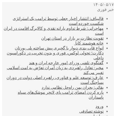
۱۴۰۵/۰۵/۱۷
خبر فوری
قالیباف: انتشار اخبار جعلی توسط ترامپ یک استراتژی
شکست خورده است
مهاجرانی: شرط تداوم یارانه نقدی و کالابرگ اقامت در ایران
است
تقویت نظارت بر بازار در استان تهران
خانه هوشمند کایا
انواع قاب بندی دیوار با گچبری پیش ساخته پلی یورتان
دکارت؛ تحولی لوکس، فوری و بدون تخریب در دکوراسیون
داخلی
گفتگوی تلفنی وزرای امور خارجه ایران و هند
مخبر: تعادل راهبردی به زیان آمران تعرّض به امت اسلامی
تغییر می‌کند
عارف: توسعه علم و فناوری، راهبرد اصلی دولت در دوران
پساجنگ است
بقائی: بحران یمن راه‌حل نظامی ندارد
پاره کردن امضای ترامپ پای لانچر موشک‌های سپاه
پاسداران
ورود
نوشته تصادفی