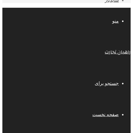
سایدبار
منو
راهیان تجارت
جستجو برای
صفحه نخست