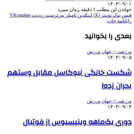
۱۴۰۳/۰۹/۰۱
خواندن این مطلب 1 دقیقه زمان میبرد
فیس بوک
توییتر (X)
لینکدین
‫تامبلر
‫پین‌ترست
‫رددیت
‫VKontakte
رایانامه
چاپ
بعدی را بخوانید
ورزشی > جهان ورزش
۱۴۰۳/۰۹/۰۵
شکست خانگی نیوکاسل مقابل وستهم
بحران زده!
ورزشی > جهان ورزش
۱۴۰۳/۰۹/۰۴
دوری یک‌ماهه وینیسیوس از فوتبال