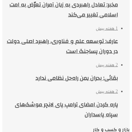
مخبر: تعادل راهبردی به زیان آمران تعرّض به امت
اسلامی تغییر می‌کند
1 هفته پیش
عارف: توسعه علم و فناوری، راهبرد اصلی دولت
در دوران پساجنگ است
2 هفته پیش
بقائی: بحران یمن راه‌حل نظامی ندارد
2 هفته پیش
پاره کردن امضای ترامپ پای لانچر موشک‌های
سپاه پاسداران
بازار و کسب و کار