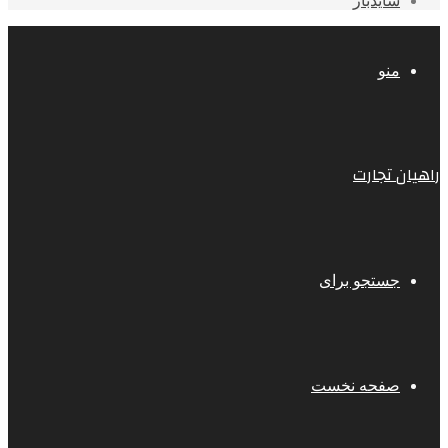
سایدبار
منو
راهیان تجارت
جستجو برای
صفحه نخست