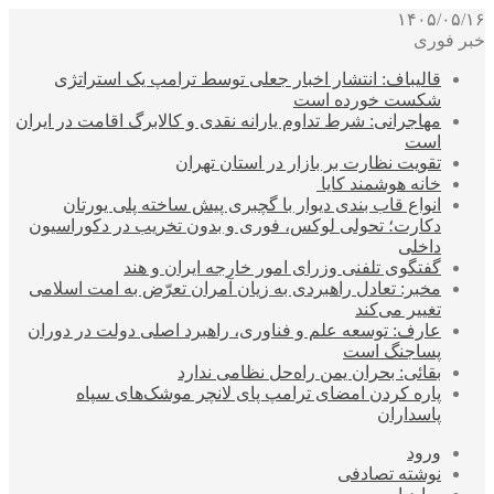
۱۴۰۵/۰۵/۱۶
خبر فوری
قالیباف: انتشار اخبار جعلی توسط ترامپ یک استراتژی
شکست خورده است
مهاجرانی: شرط تداوم یارانه نقدی و کالابرگ اقامت در ایران
است
تقویت نظارت بر بازار در استان تهران
خانه هوشمند کایا
انواع قاب بندی دیوار با گچبری پیش ساخته پلی یورتان
دکارت؛ تحولی لوکس، فوری و بدون تخریب در دکوراسیون
داخلی
گفتگوی تلفنی وزرای امور خارجه ایران و هند
مخبر: تعادل راهبردی به زیان آمران تعرّض به امت اسلامی
تغییر می‌کند
عارف: توسعه علم و فناوری، راهبرد اصلی دولت در دوران
پساجنگ است
بقائی: بحران یمن راه‌حل نظامی ندارد
پاره کردن امضای ترامپ پای لانچر موشک‌های سپاه
پاسداران
ورود
نوشته تصادفی