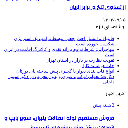
از تساوی تلخ در برابر الریان
۱۴۰۳/۰۹/۰۵
نوشته‌های تازه
قالیباف: انتشار اخبار جعلی توسط ترامپ یک استراتژی
شکست خورده است
مهاجرانی: شرط تداوم یارانه نقدی و کالابرگ اقامت در ایران
است
تقویت نظارت بر بازار در استان تهران
خانه هوشمند کایا
انواع قاب بندی دیوار با گچبری پیش ساخته پلی یورتان
دکارت؛ تحولی لوکس، فوری و بدون تخریب در دکوراسیون
داخلی
آخرین اخبار
2 هفته پیش
فروش مستقیم لوله اتصالات پلیران، سوپر پایپ و
اتصالات بنکن ویژه پروژه‌های تاسیساتی