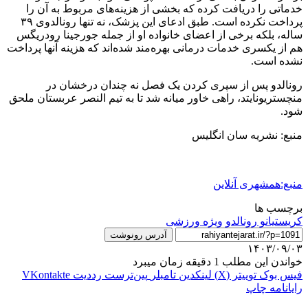
خدماتی را دریافت کرده که بخشی از هزینه‌های مربوط به آن را
پرداخت نکرده است. طبق ادعای این پزشک، نه تنها رونالدوی ۳۹
ساله، بلکه برخی از اعضای خانواده او از جمله جورجینا رودریگس
هم از یکسری خدمات درمانی بهره‌مند شده‌اند که هزینه آنها پرداخت
نشده است.
رونالدو پس از سپری کردن یک فصل نه چندان درخشان در
منچستریونایتد، راهی خاور میانه شد تا به تیم النصر عربستان ملحق
شود.
منبع: نشریه سان انگلیس
منبع:همشهری آنلاین
برچسب ها
کریستیانو رونالدو
ویژه ورزشی
آدرس رونوشت
۱۴۰۳/۰۹/۰۳
خواندن این مطلب 1 دقیقه زمان میبرد
فیس بوک
توییتر (X)
لینکدین
‫تامبلر
‫پین‌ترست
‫رددیت
‫VKontakte
رایانامه
چاپ