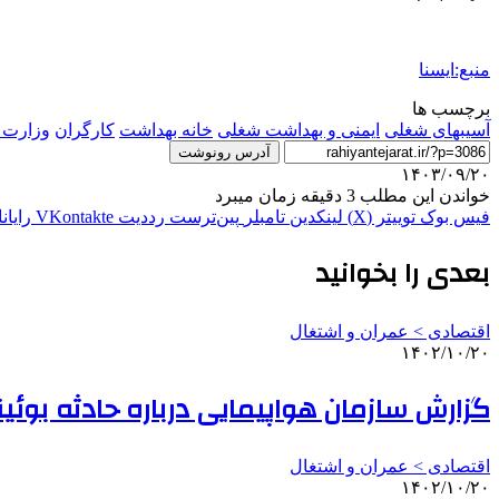
منبع:ایسنا
برچسب ها
آسیبهای شغلی
ایمنی و بهداشت شغلی
خانه بهداشت
کارگران
وزارت 
آدرس رونوشت
۱۴۰۳/۰۹/۲۰
خواندن این مطلب 3 دقیقه زمان میبرد
فیس بوک
توییتر (X)
لینکدین
‫تامبلر
‫پین‌ترست
‫رددیت
‫VKontakte
رایان
بعدی را بخوانید
اقتصادی > عمران و اشتغال
۱۴۰۲/۱۰/۲۰
گزارش سازمان هواپیمایی درباره حادثه بوئینگ ۷۳۷ در فرودگاه امام
اقتصادی > عمران و اشتغال
۱۴۰۲/۱۰/۲۰