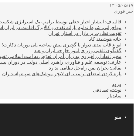
۱۴۰۵/۰۵/۱۷
خبر فوری
قالیباف: انتشار اخبار جعلی توسط ترامپ یک استراتژی شکس
مهاجرانی: شرط تداوم یارانه نقدی و کالابرگ اقامت در ایران 
تقویت نظارت بر بازار در استان تهران
خانه هوشمند کایا
انواع قاب بندی دیوار با گچبری پیش ساخته پلی یورتان دکارت
گفتگوی تلفنی وزرای امور خارجه ایران و هند
مخبر: تعادل راهبردی به زیان آمران تعرّض به امت اسلامی تغیی
عارف: توسعه علم و فناوری، راهبرد اصلی دولت در دوران پ
بقائی: بحران یمن راه‌حل نظامی ندارد
پاره کردن امضای ترامپ پای لانچر موشک‌های سپاه پاسداران
ورود
نوشته تصادفی
سایدبار
منو