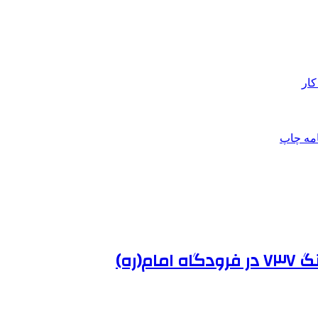
کار
امه
چاپ
(ره)