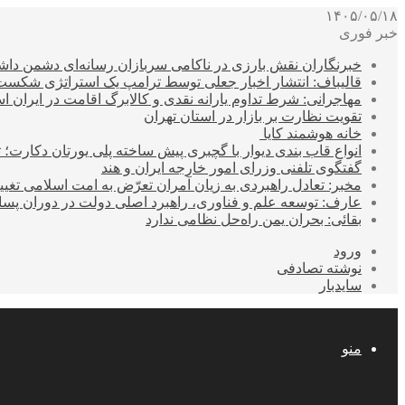
۱۴۰۵/۰۵/۱۸
خبر فوری
خبرنگاران نقش بارزی در ناکامی سربازان رسانه‌ای دشمن داشت
قالیباف: انتشار اخبار جعلی توسط ترامپ یک استراتژی شکس
مهاجرانی: شرط تداوم یارانه نقدی و کالابرگ اقامت در ایران 
تقویت نظارت بر بازار در استان تهران
خانه هوشمند کایا
انواع قاب بندی دیوار با گچبری پیش ساخته پلی یورتان دکارت
گفتگوی تلفنی وزرای امور خارجه ایران و هند
مخبر: تعادل راهبردی به زیان آمران تعرّض به امت اسلامی تغیی
عارف: توسعه علم و فناوری، راهبرد اصلی دولت در دوران پ
بقائی: بحران یمن راه‌حل نظامی ندارد
ورود
نوشته تصادفی
سایدبار
منو