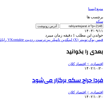
منبع:ایسنا
برچسب ها
سکه
آدرس رونوشت
۱۴۰۳/۰۹/۱۱
خواندن این مطلب 1 دقیقه زمان میبرد
فیس بوک
توییتر (X)
لینکدین
‫تامبلر
‫پین‌ترست
‫رددیت
‫VKontakte
رایان
بعدی را بخوانید
اقتصادی > اقتصاد کلان
۱۴۰۲/۱۰/۲۰
فردا حراج سکه برگزار می‌شود
اقتصادی > اقتصاد کلان
۱۴۰۲/۱۰/۲۰