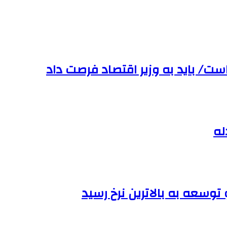
ست/ باید به وزیر اقتصاد فرصت داد
له
وسعه به بالاترین نرخ رسید