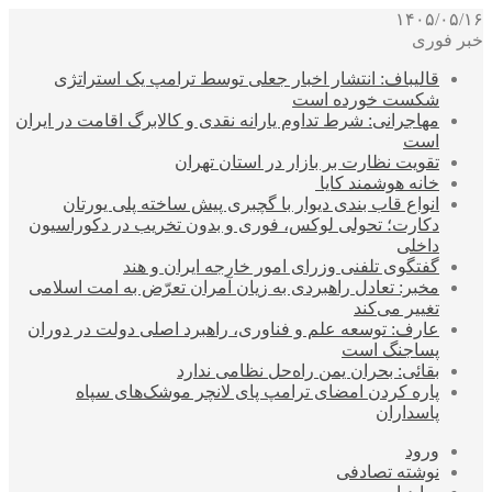
۱۴۰۵/۰۵/۱۶
خبر فوری
قالیباف: انتشار اخبار جعلی توسط ترامپ یک استراتژی
شکست خورده است
مهاجرانی: شرط تداوم یارانه نقدی و کالابرگ اقامت در ایران
است
تقویت نظارت بر بازار در استان تهران
خانه هوشمند کایا
انواع قاب بندی دیوار با گچبری پیش ساخته پلی یورتان
دکارت؛ تحولی لوکس، فوری و بدون تخریب در دکوراسیون
داخلی
گفتگوی تلفنی وزرای امور خارجه ایران و هند
مخبر: تعادل راهبردی به زیان آمران تعرّض به امت اسلامی
تغییر می‌کند
عارف: توسعه علم و فناوری، راهبرد اصلی دولت در دوران
پساجنگ است
بقائی: بحران یمن راه‌حل نظامی ندارد
پاره کردن امضای ترامپ پای لانچر موشک‌های سپاه
پاسداران
ورود
نوشته تصادفی