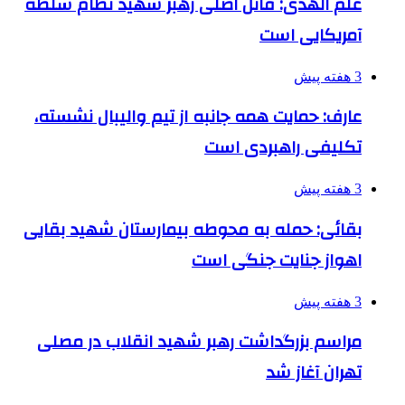
علم الهدی: قاتل اصلی رهبر شهید نظام سلطه
آمریکایی است
3 هفته پیش
عارف: حمایت همه جانبه از تیم والیبال نشسته،
تکلیفی راهبردی است
3 هفته پیش
بقائی: حمله به محوطه بیمارستان شهید بقایی
اهواز جنایت جنگی است
3 هفته پیش
مراسم بزرگداشت رهبر شهید انقلاب در مصلی
تهران آغاز شد