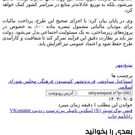
می‌شود، بلکه به توزیع عادلانه‌تر منابع در سراسر کشور کمک خواهد
کرد.
وی در پایان بیان کرد: با اجرای صحیح این طرح، پرداخت مالیات
برای
مودیان
مالیاتی مشمول تبصره ماده ۱۰۰، به خصوص در
پروژه‌های زیرساختی، به یک مسئولیت اجتماعی بدل می‌شود. دولت
نیز باید بر نظارت دقیق این فرآیند تمرکز کند تا شفافیت و کارآمدی
طرح حفظ شود و اعتماد عمومی نیز افزایش یابد.
منبع:مهر
برچسب ها
اسماعیل سیاوشی
فریدونشهر
کمیسیون فرهنگی مجلس شورای
اسلامی
آدرس رونوشت
۱۴۰۳/۰۹/۰۵
خواندن این مطلب 1 دقیقه زمان میبرد
فیس بوک
توییتر (X)
لینکدین
‫تامبلر
‫پین‌ترست
‫رددیت
‫VKontakte
رایانامه
چاپ
بعدی را بخوانید