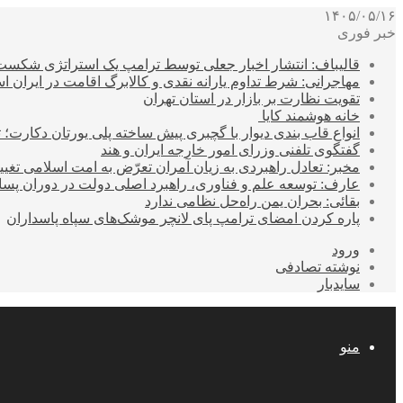
۱۴۰۵/۰۵/۱۶
خبر فوری
قالیباف: انتشار اخبار جعلی توسط ترامپ یک استراتژی شکس
مهاجرانی: شرط تداوم یارانه نقدی و کالابرگ اقامت در ایران 
تقویت نظارت بر بازار در استان تهران
خانه هوشمند کایا
انواع قاب بندی دیوار با گچبری پیش ساخته پلی یورتان دکارت
گفتگوی تلفنی وزرای امور خارجه ایران و هند
مخبر: تعادل راهبردی به زیان آمران تعرّض به امت اسلامی تغیی
عارف: توسعه علم و فناوری، راهبرد اصلی دولت در دوران پ
بقائی: بحران یمن راه‌حل نظامی ندارد
پاره کردن امضای ترامپ پای لانچر موشک‌های سپاه پاسداران
ورود
نوشته تصادفی
سایدبار
منو