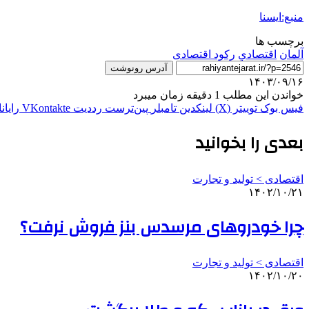
منبع:ایسنا
برچسب ها
آلمان
اقتصادي
رکود اقتصادی
آدرس رونوشت
۱۴۰۳/۰۹/۱۶
خواندن این مطلب 1 دقیقه زمان میبرد
فیس بوک
توییتر (X)
لینکدین
‫تامبلر
‫پین‌ترست
‫رددیت
‫VKontakte
رایان
بعدی را بخوانید
اقتصادی > تولید و تجارت
۱۴۰۲/۱۰/۲۱
چرا خودروهای مرسدس بنز فروش نرفت؟
اقتصادی > تولید و تجارت
۱۴۰۲/۱۰/۲۰