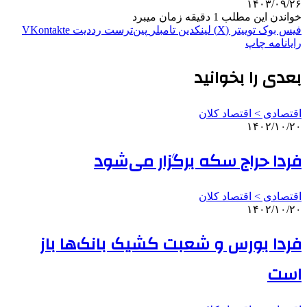
۱۴۰۳/۰۹/۲۶
خواندن این مطلب 1 دقیقه زمان میبرد
فیس بوک
توییتر (X)
لینکدین
‫تامبلر
‫پین‌ترست
‫رددیت
‫VKontakte
رایانامه
چاپ
بعدی را بخوانید
اقتصادی > اقتصاد کلان
۱۴۰۲/۱۰/۲۰
فردا حراج سکه برگزار می‌شود
اقتصادی > اقتصاد کلان
۱۴۰۲/۱۰/۲۰
فردا بورس و شعبت کشیک بانک‌ها باز
است