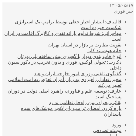
۱۴۰۵/۰۵/۱۷
خبر فوری
قالیباف: انتشار اخبار جعلی توسط ترامپ یک استراتژی
شکست خورده است
مهاجرانی: شرط تداوم یارانه نقدی و کالابرگ اقامت در ایران
است
تقویت نظارت بر بازار در استان تهران
خانه هوشمند کایا
انواع قاب بندی دیوار با گچبری پیش ساخته پلی یورتان
دکارت؛ تحولی لوکس، فوری و بدون تخریب در دکوراسیون
داخلی
گفتگوی تلفنی وزرای امور خارجه ایران و هند
مخبر: تعادل راهبردی به زیان آمران تعرّض به امت اسلامی
تغییر می‌کند
عارف: توسعه علم و فناوری، راهبرد اصلی دولت در دوران
پساجنگ است
بقائی: بحران یمن راه‌حل نظامی ندارد
پاره کردن امضای ترامپ پای لانچر موشک‌های سپاه
پاسداران
ورود
نوشته تصادفی