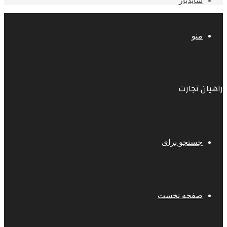
سایدبار
منو
راهیان تجارت
جستجو برای
صفحه نخست