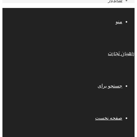
سایدبار
منو
راهیان تجارت
جستجو برای
صفحه نخست