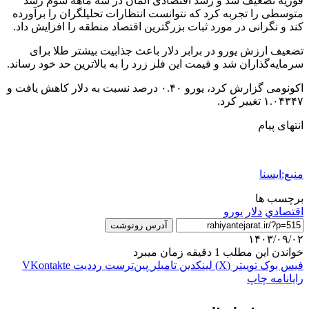
فوریه تضعیف شد و رشد اقتصادی آلمان در سه ماهه سوم رشد
متوسطی را تجربه کرد که نتوانست انتظارات تحلیلگران را برآورده
کند و نگرانی در مورد ثبات بزرگترین اقتصاد منطقه را افزایش داد.
تضعیف ارزش یورو در برابر دلار باعث جذابیت بیشتر طلا برای
سرمایه‌گذاران شد و قیمت این فلز زرد را به بالاترین حد خود رساند.
اکونومی گزارش کرد، یورو ۰.۴۰ درصد نسبت به دلار کاهش یافت و
۱.۰۴۳۴۷ تغییر کرد.
انتهای پیام
منبع:ایسنا
برچسب ها
اقتصادي
دلار
يورو
آدرس رونوشت
۱۴۰۳/۰۹/۰۲
خواندن این مطلب 1 دقیقه زمان میبرد
فیس بوک
توییتر (X)
لینکدین
‫تامبلر
‫پین‌ترست
‫رددیت
‫VKontakte
رایانامه
چاپ