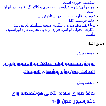
شکست خورده است
مهاجرانی: شرط تداوم یارانه نقدی و کالابرگ اقامت در ایران
است
تقویت نظارت بر بازار در استان تهران
خانه هوشمند کایا
انواع قاب بندی دیوار با گچبری پیش ساخته پلی یورتان
دکارت؛ تحولی لوکس، فوری و بدون تخریب در دکوراسیون
داخلی
آخرین اخبار
2 هفته پیش
فروش مستقیم لوله اتصالات پلیران، سوپر پایپ و
اتصالات بنکن ویژه پروژه‌های تاسیساتی
2 هفته پیش
کاغذ دیواری ساده؛ انتخابی هوشمندانه برای
دکوراسیون مدرن 🏠✨