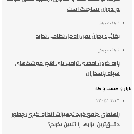
در دوران پساجنگ است
2 هفته پیش
بقائی: بحران یمن راه‌حل نظامی ندارد
2 هفته پیش
پاره کردن امضای ترامپ پای لانچر موشک‌های
سپاه پاسداران
بازار و کسب و کار
۱۴۰۵/۰۴/۱۴
راهنمای جامع خرید تجهیزات اندازه گیری؛ چطور
دقیق‌ترین ابزارها را آنلاین بخریم؟