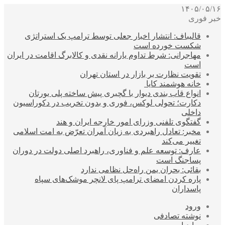
۱۴۰۵/۰۵/۱۶
خبر فوری
قالیباف: انتشار اخبار جعلی توسط ترامپ یک استراتژی
شکست خورده است
مهاجرانی: شرط تداوم یارانه نقدی و کالابرگ اقامت در ایران
است
تقویت نظارت بر بازار در استان تهران
خانه هوشمند کایا
انواع قاب بندی دیوار با گچبری پیش ساخته پلی یورتان
دکارت؛ تحولی لوکس، فوری و بدون تخریب در دکوراسیون
داخلی
گفتگوی تلفنی وزرای امور خارجه ایران و هند
مخبر: تعادل راهبردی به زیان آمران تعرّض به امت اسلامی
تغییر می‌کند
عارف: توسعه علم و فناوری، راهبرد اصلی دولت در دوران
پساجنگ است
بقائی: بحران یمن راه‌حل نظامی ندارد
پاره کردن امضای ترامپ پای لانچر موشک‌های سپاه
پاسداران
ورود
نوشته تصادفی