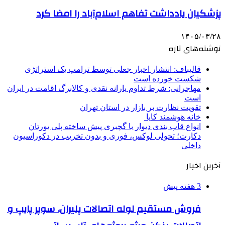
پزشکیان یادداشت تفاهم اسلام‌آباد را امضا کرد
۱۴۰۵/۰۳/۲۸
نوشته‌های تازه
قالیباف: انتشار اخبار جعلی توسط ترامپ یک استراتژی
شکست خورده است
مهاجرانی: شرط تداوم یارانه نقدی و کالابرگ اقامت در ایران
است
تقویت نظارت بر بازار در استان تهران
خانه هوشمند کایا
انواع قاب بندی دیوار با گچبری پیش ساخته پلی یورتان
دکارت؛ تحولی لوکس، فوری و بدون تخریب در دکوراسیون
داخلی
آخرین اخبار
3 هفته پیش
فروش مستقیم لوله اتصالات پلیران، سوپر پایپ و