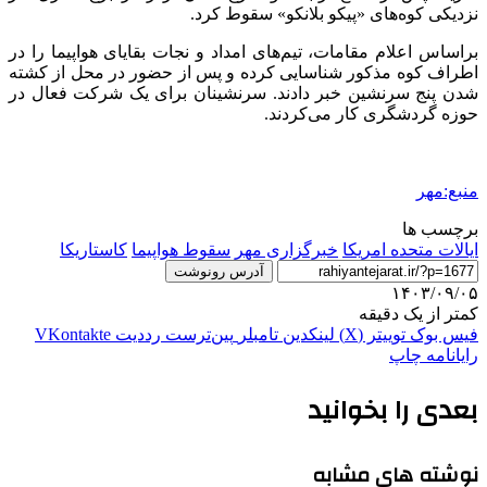
نزدیکی کوه‌های «پیکو بلانکو» سقوط کرد.
براساس اعلام مقامات، تیم‌های امداد و نجات بقایای هواپیما را در
اطراف کوه مذکور شناسایی کرده و پس از حضور در محل از کشته
شدن پنج سرنشین خبر دادند. سرنشینان برای یک شرکت فعال در
حوزه گردشگری کار می‌کردند.
منبع:مهر
برچسب ها
ایالات متحده امریکا
خبرگزاری مهر
سقوط هواپیما
کاستاریکا
آدرس رونوشت
۱۴۰۳/۰۹/۰۵
کمتر از یک دقیقه
فیس بوک
توییتر (X)
لینکدین
‫تامبلر
‫پین‌ترست
‫رددیت
‫VKontakte
رایانامه
چاپ
بعدی را بخوانید
نوشته های مشابه