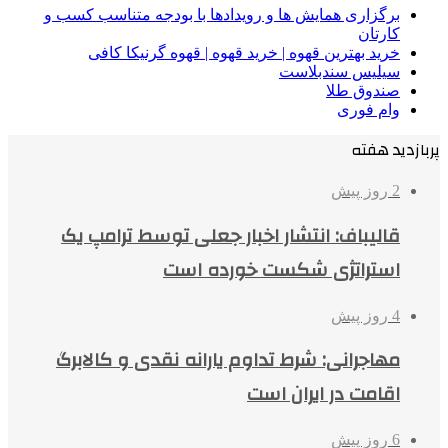
برگزاری همایش ها و رویدادها با بودجه متناسب کسب و
کارتان
خرید بهترین قهوه | خرید قهوه | قهوه گرنیکا کافی
سیلیس سندبلاست
صندوق طلا
وام فوری
پربازدید هفته
2 روز پیش
قالیباف: انتشار اخبار جعلی توسط ترامپ یک
استراتژی شکست خورده است
4 روز پیش
مهاجرانی: شرط تداوم یارانه نقدی و کالابرگ
اقامت در ایران است
6 روز پیش