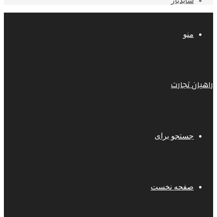
سایدبار
منو
راهیان تجارت
جستجو برای
صفحه نخست