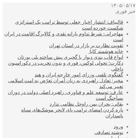
۱۴۰۵/۰۵/۱۷
خبر فوری
قالیباف: انتشار اخبار جعلی توسط ترامپ یک استراتژی
شکست خورده است
مهاجرانی: شرط تداوم یارانه نقدی و کالابرگ اقامت در ایران
است
تقویت نظارت بر بازار در استان تهران
خانه هوشمند کایا
انواع قاب بندی دیوار با گچبری پیش ساخته پلی یورتان
دکارت؛ تحولی لوکس، فوری و بدون تخریب در دکوراسیون
داخلی
گفتگوی تلفنی وزرای امور خارجه ایران و هند
مخبر: تعادل راهبردی به زیان آمران تعرّض به امت اسلامی
تغییر می‌کند
عارف: توسعه علم و فناوری، راهبرد اصلی دولت در دوران
پساجنگ است
بقائی: بحران یمن راه‌حل نظامی ندارد
پاره کردن امضای ترامپ پای لانچر موشک‌های سپاه
پاسداران
ورود
نوشته تصادفی