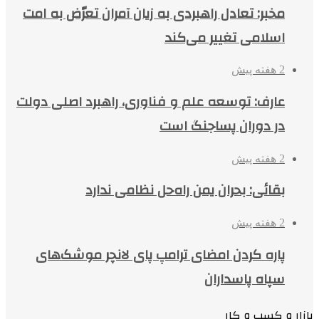
مخبر: تعادل راهبردی به زیان آمران تعرّض به امت
اسلامی تغییر می‌کند
2 هفته پیش
عارف: توسعه علم و فناوری، راهبرد اصلی دولت
در دوران پساجنگ است
2 هفته پیش
بقائی: بحران یمن راه‌حل نظامی ندارد
2 هفته پیش
پاره کردن امضای ترامپ پای لانچر موشک‌های
سپاه پاسداران
بازار و کسب و کار