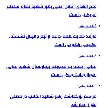
علم الهدی: قاتل اصلی رهبر شهید نظام سلطه
آمریکایی است
3 هفته پیش
عارف: حمایت همه جانبه از تیم والیبال نشسته،
تکلیفی راهبردی است
3 هفته پیش
بقائی: حمله به محوطه بیمارستان شهید بقایی
اهواز جنایت جنگی است
4 هفته پیش
مراسم بزرگداشت رهبر شهید انقلاب در مصلی
تهران آغاز شد