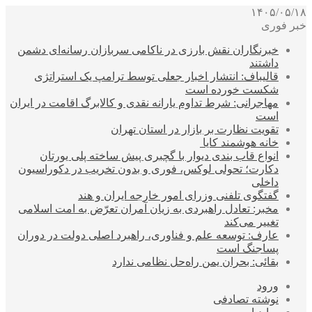
۱۴۰۵/۰۵/۱۸
خبر فوری
خبرنگاران نقش بارزی در ناکامی سربازان رسانه‌ای دشمن
داشتند
قالیباف: انتشار اخبار جعلی توسط ترامپ یک استراتژی
شکست خورده است
مهاجرانی: شرط تداوم یارانه نقدی و کالابرگ اقامت در ایران
است
تقویت نظارت بر بازار در استان تهران
خانه هوشمند کایا
انواع قاب بندی دیوار با گچبری پیش ساخته پلی یورتان
دکارت؛ تحولی لوکس، فوری و بدون تخریب در دکوراسیون
داخلی
گفتگوی تلفنی وزرای امور خارجه ایران و هند
مخبر: تعادل راهبردی به زیان آمران تعرّض به امت اسلامی
تغییر می‌کند
عارف: توسعه علم و فناوری، راهبرد اصلی دولت در دوران
پساجنگ است
بقائی: بحران یمن راه‌حل نظامی ندارد
ورود
نوشته تصادفی