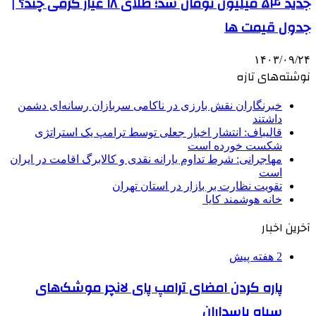
جدید ۵۴ میلیون تومان شد؛ طلای ۱۸ عیار گرمی چند؟ |
جدول قیمت ها
۱۴۰۳/۰۹/۲۴
نوشته‌های تازه
خبرنگاران نقش بارزی در ناکامی سربازان رسانه‌ای دشمن
داشتند
قالیباف: انتشار اخبار جعلی توسط ترامپ یک استراتژی
شکست خورده است
مهاجرانی: شرط تداوم یارانه نقدی و کالابرگ اقامت در ایران
است
تقویت نظارت بر بازار در استان تهران
خانه هوشمند کایا
آخرین اخبار
2 هفته پیش
پاره کردن امضای ترامپ پای لانچر موشک‌های
سپاه پاسداران