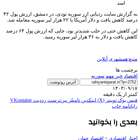
اسد
به گزارش سایت ردیابی ارز سوریه تودی، در دمشق، ارزش پول ۴۲
درصد کاهش یافت و دلار آمریکا با ۲۲ هزار لیر سوریه معامله شد.
این کاهش حتی در حلب شدیدتر بود، جایی که ارزش پول ۶۴ درصد
کاهش یافت و دلار به ۳۶ هزار لیر سوریه رسید.
منبع:همشهری آنلاین
برچسب ها
اقتصاد
خبر مهم
سوریه
آدرس رونوشت
۱۴۰۳/۰۹/۱۷
کمتر از یک دقیقه
فیس بوک
توییتر (X)
لینکدین
‫تامبلر
‫پین‌ترست
‫رددیت
‫VKontakte
رایانامه
چاپ
بعدی را بخوانید
اخبار اقتصادی > اقتصاد‌ جهان