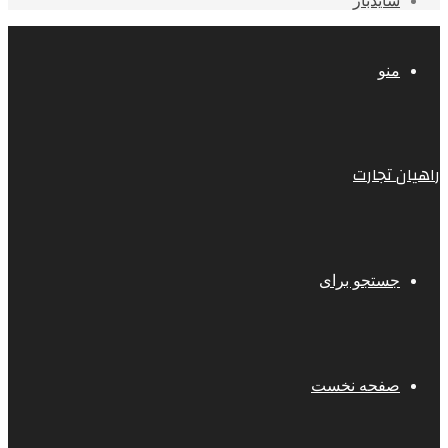
سایدبار
منو
راهیان تجارت
جستجو برای
صفحه نخست