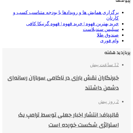
پیوندها
برگزاری همایش ها و رویدادها با بودجه متناسب کسب و
کارتان
خرید بهترین قهوه | خرید قهوه | قهوه گرنیکا کافی
سیلیس سندبلاست
صندوق طلا
وام فوری
پربازدید هفته
12 ساعت پیش
خبرنگاران نقش بارزی در ناکامی سربازان رسانه‌ای
دشمن داشتند
2 روز پیش
قالیباف: انتشار اخبار جعلی توسط ترامپ یک
استراتژی شکست خورده است