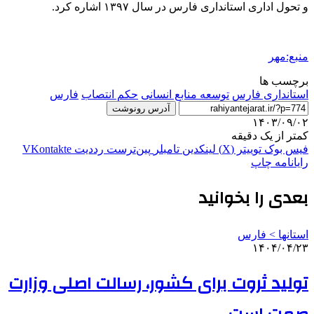
و تحول اداری استانداری فارس در سال ۱۳۹۷ اشاره کرد.
منبع:مهر
برچسب ها
استانداری فارس
توسعه منابع انسانی
حکم انتصاب
فارس
آدرس رونوشت
۱۴۰۳/۰۹/۰۲
کمتر از یک دقیقه
فیس بوک
توییتر (X)
لینکدین
‫تامبلر
‫پین‌ترست
‫رددیت
‫VKontakte
رایانامه
چاپ
بعدی را بخوانید
استانها > فارس
۱۴۰۴/۰۴/۲۳
تولید ثروت برای کشور، رسالت اصلی وزارت