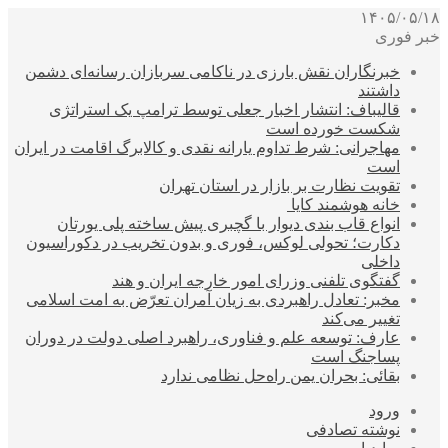
۱۴۰۵/۰۵/۱۸
خبر فوری
خبرنگاران نقش بارزی در ناکامی سربازان رسانه‌ای دشمن
داشتند
قالیباف: انتشار اخبار جعلی توسط ترامپ یک استراتژی
شکست خورده است
مهاجرانی: شرط تداوم یارانه نقدی و کالابرگ اقامت در ایران
است
تقویت نظارت بر بازار در استان تهران
خانه هوشمند کایا
انواع قاب بندی دیوار با گچبری پیش ساخته پلی یورتان
دکارت؛ تحولی لوکس، فوری و بدون تخریب در دکوراسیون
داخلی
گفتگوی تلفنی وزرای امور خارجه ایران و هند
مخبر: تعادل راهبردی به زیان آمران تعرّض به امت اسلامی
تغییر می‌کند
عارف: توسعه علم و فناوری، راهبرد اصلی دولت در دوران
پساجنگ است
بقائی: بحران یمن راه‌حل نظامی ندارد
ورود
نوشته تصادفی