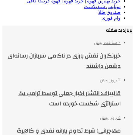
خرید بهترین قهوه | خرید قهوه | قهوه گرنیکا کافی
سیلیس سندبلاست
صندوق طلا
وام فوری
پربازدید هفته
7 ساعت پیش
خبرنگاران نقش بارزی در ناکامی سربازان رسانه‌ای
دشمن داشتند
2 روز پیش
قالیباف: انتشار اخبار جعلی توسط ترامپ یک
استراتژی شکست خورده است
4 روز پیش
مهاجرانی: شرط تداوم یارانه نقدی و کالابرگ