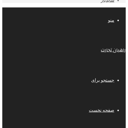
سایدبار
منو
راهیان تجارت
جستجو برای
صفحه نخست