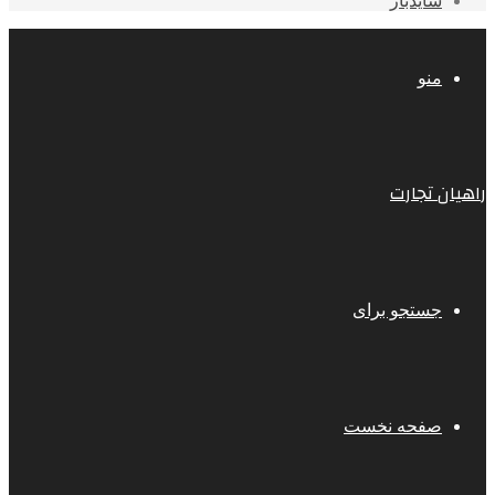
سایدبار
منو
راهیان تجارت
جستجو برای
صفحه نخست