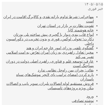
۱۴۰۵/۰۵/۱۵
خبر فوری
مهاجرانی: شرط تداوم یارانه نقدی و کالابرگ اقامت در ایران
است
تقویت نظارت بر بازار در استان تهران
خانه هوشمند کایا
انواع قاب بندی دیوار با گچبری پیش ساخته پلی یورتان
دکارت؛ تحولی لوکس، فوری و بدون تخریب در دکوراسیون
داخلی
گفتگوی تلفنی وزرای امور خارجه ایران و هند
مخبر: تعادل راهبردی به زیان آمران تعرّض به امت اسلامی
تغییر می‌کند
عارف: توسعه علم و فناوری، راهبرد اصلی دولت در دوران
پساجنگ است
بقائی: بحران یمن راه‌حل نظامی ندارد
پاره کردن امضای ترامپ پای لانچر موشک‌های سپاه
پاسداران
فروش مستقیم لوله اتصالات پلیران، سوپر پایپ و اتصالات
بنکن ویژه پروژه‌های تاسیساتی
ورود
نوشته تصادفی