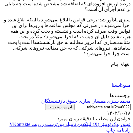
درصد ارزش افزوده‌ای که اضافه شد مشخص شده است چه دلیلی
بر عدم اجرای آن است؟
سبزی یادآور شد: برخی قوانین یا ابلاغ نمی‌شوند یا اینکه ابلاغ شده و
اجرا نمی‌شوند در صورتی که مجلس ساعت‌ها و روزها برای این
قوانین وقت صرف کرده است و نشسته و بحث کرده و این همه
هزینه شده دلیل آن چیست که اجرا نمی‌شوند؟ مثلاً در بحث
متناسب‌سازی که امروز مطالبه به حق بازنشسته‌ها است یا بحث
ساماندهی نیروهای شرکتی که به حق مطالبه نیروهای شرکتی
است چرا اجرا نمی‌شود؟
انتهای پیام
منبع:ایسنا
برچسب ها
محمد سبزی
همسان سازی حقوق بازنشستگان
آدرس رونوشت
۱۴۰۲/۱۰/۱۸
خواندن این مطلب 1 دقیقه زمان میبرد
فیس بوک
توییتر (X)
لینکدین
‫تامبلر
‫پین‌ترست
‫رددیت
‫VKontakte
رایانامه
چاپ