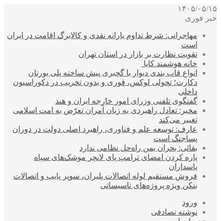
۱۴۰۵/۰۵/۱۵
خبر فوری
مهاجرانی: شرط تداوم یارانه نقدی و کالابرگ اقامت در ایران
است
تقویت نظارت بر بازار در استان تهران
خانه هوشمند کایا
انواع قاب بندی دیوار با گچبری پیش ساخته پلی یورتان
دکارت؛ تحولی لوکس، فوری و بدون تخریب در دکوراسیون
داخلی
گفتگوی تلفنی وزرای امور خارجه ایران و هند
مخبر: تعادل راهبردی به زیان آمران تعرّض به امت اسلامی
تغییر می‌کند
عارف: توسعه علم و فناوری، راهبرد اصلی دولت در دوران
پساجنگ است
بقائی: بحران یمن راه‌حل نظامی ندارد
پاره کردن امضای ترامپ پای لانچر موشک‌های سپاه
پاسداران
فروش مستقیم لوله اتصالات پلیران، سوپر پایپ و اتصالات
بنکن ویژه پروژه‌های تاسیساتی
ورود
نوشته تصادفی