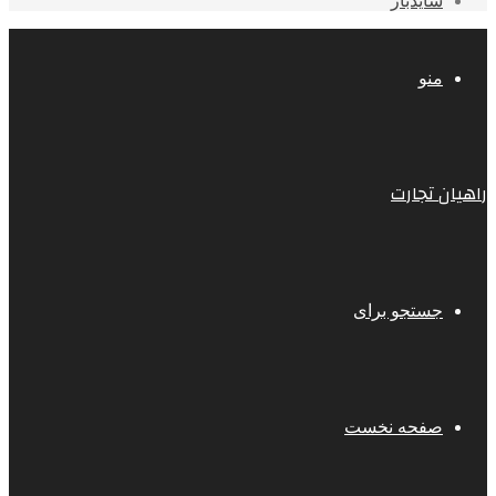
سایدبار
منو
راهیان تجارت
جستجو برای
صفحه نخست