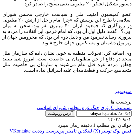
دستور تشکیل لشکر ۲۰ میلیونی یعنی بسیج را صادر کرد.
عضو کمیسیون امنیت ملی و سیاست خارجی مجلس شورای
اسلامی با طرح این پرسش که «چرا امام راحل از ارتش ۲۰ میلیونی
در روزگاری که جمعیت ایران ۴۰ میلیون نفر بود، سخن به میان
آورد؟» گفت: دلیل اول آن بود، که امام فرمود این انقلاب را مردم به
پیروزی رساند نفرمود من و دلیل دوم این بود، که محرومین جهان از
زیر
یوق
دشمنان و مستکبرین جهان خارج شوند.
وی اضافه کرد: تحولات منطقه به خوبی نشان داده که سازمان ملل
متحد در دفاع از حق مظلومان بی خاصیت است، امروز شما ببینید
چطور مردم غزه قتل عام می‌شوند و سازمان بی خاصیت ملل
متحد هیچ حرکت و قطعنامه‌ای علیه اسرائیل نداده است.
منبع:مهر
برچسب ها
اسماعیل کوثری
جنگ غزه
مجلس شورای اسلامی
آدرس رونوشت
۱۴۰۳/۰۹/۰۲
خواندن این مطلب 1 دقیقه زمان میبرد
فیس بوک
توییتر (X)
لینکدین
‫تامبلر
‫پین‌ترست
‫رددیت
‫VKontakte