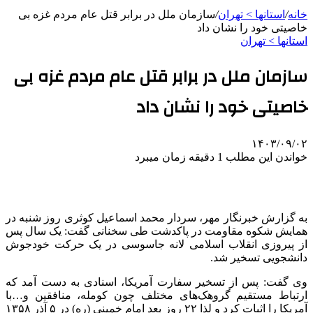
خانه
/
استانها > تهران
/
سازمان ملل در برابر قتل عام مردم غزه بی
خاصیتی خود را نشان داد
استانها > تهران
سازمان ملل در برابر قتل عام مردم غزه بی
خاصیتی خود را نشان داد
۱۴۰۳/۰۹/۰۲
خواندن این مطلب 1 دقیقه زمان میبرد
به گزارش خبرنگار مهر، سردار محمد اسماعیل کوثری روز شنبه در
همایش شکوه مقاومت در پاکدشت طی سخنانی گفت: یک سال پس
از پیروزی انقلاب اسلامی لانه جاسوسی در یک حرکت خودجوش
دانشجویی تسخیر شد.
وی گفت: پس از تسخیر سفارت آمریکا، اسنادی به دست آمد که
ارتباط مستقیم گروهک‌های مختلف چون کومله، منافقین
و…با
آمریکا را اثبات کرد و لذا ۲۲ روز بعد امام خمینی (ره) در ۵ آذر ۱۳۵۸