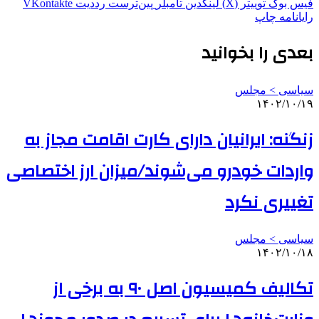
فیس بوک
توییتر (X)
لینکدین
‫تامبلر
‫پین‌ترست
‫رددیت
‫VKontakte
رایانامه
چاپ
بعدی را بخوانید
سیاسی > مجلس
۱۴۰۲/۱۰/۱۹
زنگنه: ایرانیان دارای کارت اقامت مجاز به
واردات خودرو می‌شوند/میزان ارز اختصاصی
تغییری نکرد
سیاسی > مجلس
۱۴۰۲/۱۰/۱۸
تکالیف کمیسیون اصل ۹۰ به برخی از