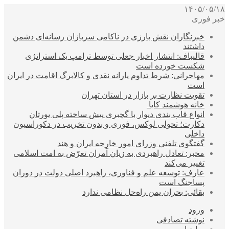
۱۴۰۵/۰۵/۱۸
خبر فوری
خبرنگاران نقش بارزی در ناکامی سربازان رسانه‌ای دشمن
داشتند
قالیباف: انتشار اخبار جعلی توسط ترامپ یک استراتژی
شکست خورده است
مهاجرانی: شرط تداوم یارانه نقدی و کالابرگ اقامت در ایران
است
تقویت نظارت بر بازار در استان تهران
خانه هوشمند کایا
انواع قاب بندی دیوار با گچبری پیش ساخته پلی یورتان
دکارت؛ تحولی لوکس، فوری و بدون تخریب در دکوراسیون
داخلی
گفتگوی تلفنی وزرای امور خارجه ایران و هند
مخبر: تعادل راهبردی به زیان آمران تعرّض به امت اسلامی
تغییر می‌کند
عارف: توسعه علم و فناوری، راهبرد اصلی دولت در دوران
پساجنگ است
بقائی: بحران یمن راه‌حل نظامی ندارد
ورود
نوشته تصادفی