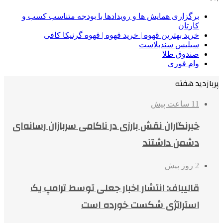
برگزاری همایش ها و رویدادها با بودجه متناسب کسب و
کارتان
خرید بهترین قهوه | خرید قهوه | قهوه گرنیکا کافی
سیلیس سندبلاست
صندوق طلا
وام فوری
پربازدید هفته
11 ساعت پیش
خبرنگاران نقش بارزی در ناکامی سربازان رسانه‌ای
دشمن داشتند
2 روز پیش
قالیباف: انتشار اخبار جعلی توسط ترامپ یک
استراتژی شکست خورده است