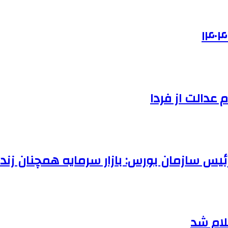
عدالت از فردا
لام شد