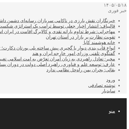
۱۴۰۵/۰۵/۱۸
خبر فوری
خبرنگاران نقش بارزی در ناکامی سربازان رسانه‌ای دشمن داشت
قالیباف: انتشار اخبار جعلی توسط ترامپ یک استراتژی شکس
مهاجرانی: شرط تداوم یارانه نقدی و کالابرگ اقامت در ایران 
تقویت نظارت بر بازار در استان تهران
خانه هوشمند کایا
انواع قاب بندی دیوار با گچبری پیش ساخته پلی یورتان دکارت
گفتگوی تلفنی وزرای امور خارجه ایران و هند
مخبر: تعادل راهبردی به زیان آمران تعرّض به امت اسلامی تغیی
عارف: توسعه علم و فناوری، راهبرد اصلی دولت در دوران پ
بقائی: بحران یمن راه‌حل نظامی ندارد
ورود
نوشته تصادفی
سایدبار
منو