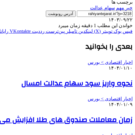
برچسب ها
خبر مهم
سهام عدالت
آدرس رونوشت
۱۴۰۳/۰۹/۲۲
خواندن این مطلب 1 دقیقه زمان میبرد
فیس بوک
توییتر (X)
لینکدین
‫تامبلر
‫پین‌ترست
‫رددیت
‫VKontakte
رایان
بعدی را بخوانید
اخبار اقتصادی > بورس
۱۴۰۴/۰۱/۱۰
نحوه واریز سود سهام عدالت امسال
اخبار اقتصادی > بورس
۱۴۰۴/۰۱/۰۹
زمان معاملات صندوق های طلا افزایش می ی