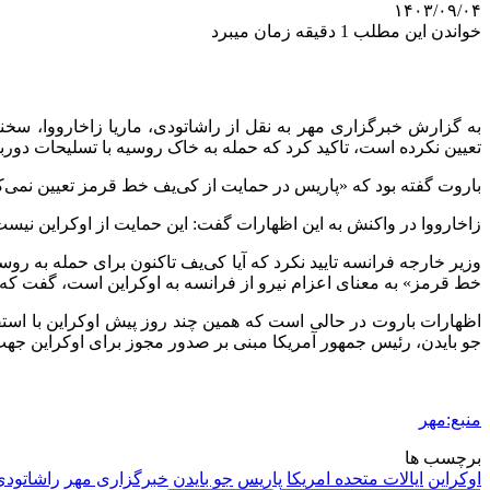
۱۴۰۳/۰۹/۰۴
خواندن این مطلب 1 دقیقه زمان میبرد
به گزارش خبرگزاری مهر به نقل از راشاتودی، ماریا زاخارووا، سخ
تعیین نکرده است، تاکید کرد که حمله به خاک روسیه با تسلیحات دوربر
باروت گفته بود که «پاریس در حمایت از کی‌یف خط قرمز تعیین نمی
زاخارووا در واکنش به این اظهارات گفت: این حمایت از اوکراین نیس
وزیر خارجه فرانسه تایید نکرد که آیا کی‌یف تاکنون برای حمله به رو
خط قرمز» به معنای اعزام نیرو از فرانسه به اوکراین است، گفت که «ه
اظهارات باروت در حالی است که همین چند روز پیش اوکراین با است
جو بایدن، رئیس جمهور آمریکا مبنی بر صدور مجوز برای اوکراین جهت
منبع:مهر
برچسب ها
اوکراین
ایالات متحده امریکا
پاریس
جو بایدن
خبرگزاری مهر
راشاتودی