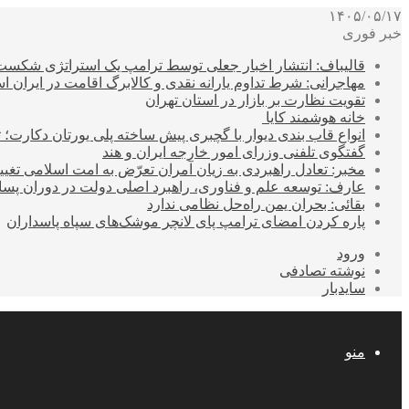
۱۴۰۵/۰۵/۱۷
خبر فوری
قالیباف: انتشار اخبار جعلی توسط ترامپ یک استراتژی شکس
مهاجرانی: شرط تداوم یارانه نقدی و کالابرگ اقامت در ایران 
تقویت نظارت بر بازار در استان تهران
خانه هوشمند کایا
انواع قاب بندی دیوار با گچبری پیش ساخته پلی یورتان دکارت
گفتگوی تلفنی وزرای امور خارجه ایران و هند
مخبر: تعادل راهبردی به زیان آمران تعرّض به امت اسلامی تغیی
عارف: توسعه علم و فناوری، راهبرد اصلی دولت در دوران پ
بقائی: بحران یمن راه‌حل نظامی ندارد
پاره کردن امضای ترامپ پای لانچر موشک‌های سپاه پاسداران
ورود
نوشته تصادفی
سایدبار
منو