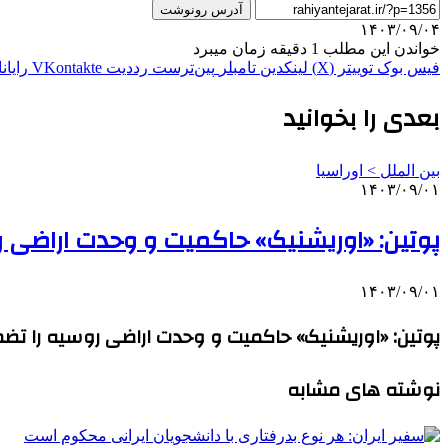
آدرس رونوشت
۱۴۰۳/۰۹/۰۴
خواندن این مطلب 1 دقیقه زمان میبرد
فیس بوک
توییتر (X)
لینکدین
‫تامبلر
‫پین‌ترست
‫رددیت
‫VKontakte
رایان
بعدی را بخوانید
بین الملل > اوراسیا
۱۴۰۳/۰۹/۰۱
پوتین: «اوریشنیک» حاکمیت و وحدت اراضی ر
۱۴۰۳/۰۹/۰۱
پوتین: «اوریشنیک» حاکمیت و وحدت اراضی روسیه را تضم
نوشته های مشابه