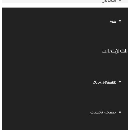
سایدبار
منو
راهیان تجارت
جستجو برای
صفحه نخست