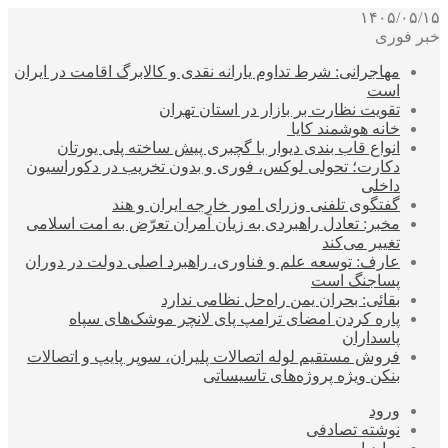
۱۴۰۵/۰۵/۱۵
خبر فوری
مهاجرانی: شرط تداوم یارانه نقدی و کالابرگ اقامت در ایران
است
تقویت نظارت بر بازار در استان تهران
خانه هوشمند کایا
انواع قاب بندی دیوار با گچبری پیش ساخته پلی یورتان
دکارت؛ تحولی لوکس، فوری و بدون تخریب در دکوراسیون
داخلی
گفتگوی تلفنی وزرای امور خارجه ایران و هند
مخبر: تعادل راهبردی به زیان آمران تعرّض به امت اسلامی
تغییر می‌کند
عارف: توسعه علم و فناوری، راهبرد اصلی دولت در دوران
پساجنگ است
بقائی: بحران یمن راه‌حل نظامی ندارد
پاره کردن امضای ترامپ پای لانچر موشک‌های سپاه
پاسداران
فروش مستقیم لوله اتصالات پلیران، سوپر پایپ و اتصالات
بنکن ویژه پروژه‌های تاسیساتی
ورود
نوشته تصادفی