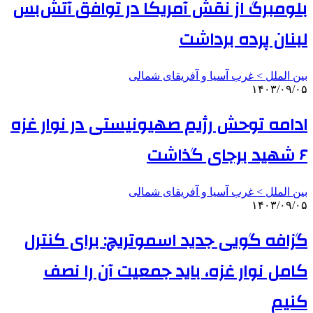
بلومبرگ از نقش آمریکا در توافق آتش‌بس
لبنان پرده برداشت
بین الملل > غرب آسیا و آفریقای شمالی
۱۴۰۳/۰۹/۰۵
ادامه توحش رژیم صهیونیستی در نوار غزه
۶ شهید برجای گذاشت
بین الملل > غرب آسیا و آفریقای شمالی
۱۴۰۳/۰۹/۰۵
گزافه گویی جدید اسموتریچ: برای کنترل
کامل نوار غزه، باید جمعیت آن را نصف
کنیم