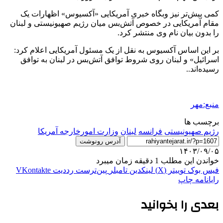
کمی پیش‌تر نیز
وبگاه
خبری آمریکایی «
آکسیوس
» اظهارات یک
مقام آمریکایی در خصوص آتش‌بس میان رژیم صهیونیستی و لبنان
را بدون بیان نام وی منتشر کرد.
بر این اساس
آکسیوس
به نقل از یک مسئول آمریکایی اعلام کرد:
اسرائیل» و لبنان روی شروط توافق آتش‌بس در لبنان به توافق
رسیده‌اند..
منبع:مهر
برچسب ها
رژیم صهیونیستی
فرانسه
لبنان
وزارت امورخارجه آمریکا
آدرس رونوشت
۱۴۰۳/۰۹/۰۵
خواندن این مطلب 1 دقیقه زمان میبرد
فیس بوک
توییتر (X)
لینکدین
‫تامبلر
‫پین‌ترست
‫رددیت
‫VKontakte
رایانامه
چاپ
بعدی را بخوانید