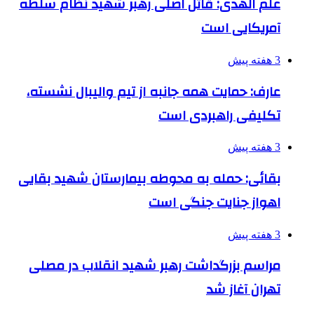
علم الهدی: قاتل اصلی رهبر شهید نظام سلطه
آمریکایی است
3 هفته پیش
عارف: حمایت همه جانبه از تیم والیبال نشسته،
تکلیفی راهبردی است
3 هفته پیش
بقائی: حمله به محوطه بیمارستان شهید بقایی
اهواز جنایت جنگی است
3 هفته پیش
مراسم بزرگداشت رهبر شهید انقلاب در مصلی
تهران آغاز شد