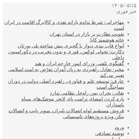
۱۴۰۵/۰۵/۱۵
خبر فوری
مهاجرانی: شرط تداوم یارانه نقدی و کالابرگ اقامت در ایران
است
تقویت نظارت بر بازار در استان تهران
خانه هوشمند کایا
انواع قاب بندی دیوار با گچبری پیش ساخته پلی یورتان
دکارت؛ تحولی لوکس، فوری و بدون تخریب در دکوراسیون
داخلی
گفتگوی تلفنی وزرای امور خارجه ایران و هند
مخبر: تعادل راهبردی به زیان آمران تعرّض به امت اسلامی
تغییر می‌کند
عارف: توسعه علم و فناوری، راهبرد اصلی دولت در دوران
پساجنگ است
بقائی: بحران یمن راه‌حل نظامی ندارد
پاره کردن امضای ترامپ پای لانچر موشک‌های سپاه
پاسداران
فروش مستقیم لوله اتصالات پلیران، سوپر پایپ و اتصالات
بنکن ویژه پروژه‌های تاسیساتی
ورود
نوشته تصادفی