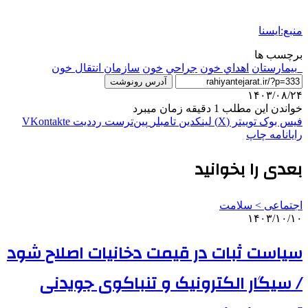
منبع:ایسنا
برچسب ها
_بيمارستان
اهداي خون
جراحي
خون
سازمان انتقال خون
آدرس رونوشت
۱۴۰۳/۰۸/۲۴
خواندن این مطلب 1 دقیقه زمان میبرد
فیس بوک
توییتر (X)
لینکدین
‫تامبلر
‫پین‌ترست
‫رددیت
‫VKontakte
رایانامه
چاپ
بعدی را بخوانید
اجتماعی > سلامت
۱۴۰۳/۱۰/۱۰
سیاست ثبات در قیمت دخانیات اصلاح شود
/ سیگار الکترونیک و تنباکوی جویدنی