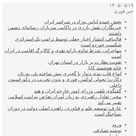
۱۴۰۵/۰۵/۱۹
خبر فوری
پخش عمده لباس نوزاد در سراسر ایران
خبرنگاران نقش بارزی در ناکامی سربازان رسانه‌ای دشمن
داشتند
قالیباف: انتشار اخبار جعلی توسط ترامپ یک استراتژی
شکست خورده است
مهاجرانی: شرط تداوم یارانه نقدی و کالابرگ اقامت در ایران
است
تقویت نظارت بر بازار در استان تهران
خانه هوشمند کایا
انواع قاب بندی دیوار با گچبری پیش ساخته پلی یورتان
دکارت؛ تحولی لوکس، فوری و بدون تخریب در دکوراسیون
داخلی
گفتگوی تلفنی وزرای امور خارجه ایران و هند
مخبر: تعادل راهبردی به زیان آمران تعرّض به امت اسلامی
تغییر می‌کند
عارف: توسعه علم و فناوری، راهبرد اصلی دولت در دوران
پساجنگ است
ورود
نوشته تصادفی