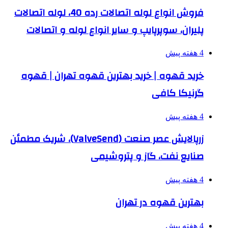
فروش انواع لوله اتصالات رده 40، لوله اتصالات
پلیران، سوپرپایپ و سایر انواع لوله و اتصالات
4 هفته پیش
خرید قهوه | خرید بهترین قهوه تهران | قهوه
گرنیکا کافی
4 هفته پیش
زرپالایش عصر صنعت (ValveSend)، شریک مطمئن
صنایع نفت، گاز و پتروشیمی
4 هفته پیش
بهترین قهوه در تهران
4 هفته پیش