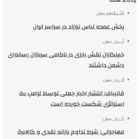
پربازدید هفته
34 دقیقه پیش
پخش عمده لباس نوزاد در سراسر ایران
2 روز پیش
خبرنگاران نقش بارزی در ناکامی سربازان رسانه‌ای
دشمن داشتند
4 روز پیش
قالیباف: انتشار اخبار جعلی توسط ترامپ یک
استراتژی شکست خورده است
6 روز پیش
مهاجرانی: شرط تداوم یارانه نقدی و کالابرگ