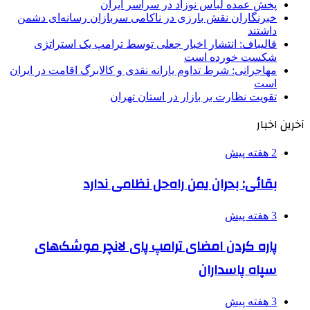
پخش عمده لباس نوزاد در سراسر ایران
خبرنگاران نقش بارزی در ناکامی سربازان رسانه‌ای دشمن
داشتند
قالیباف: انتشار اخبار جعلی توسط ترامپ یک استراتژی
شکست خورده است
مهاجرانی: شرط تداوم یارانه نقدی و کالابرگ اقامت در ایران
است
تقویت نظارت بر بازار در استان تهران
آخرین اخبار
2 هفته پیش
بقائی: بحران یمن راه‌حل نظامی ندارد
3 هفته پیش
پاره کردن امضای ترامپ پای لانچر موشک‌های
سپاه پاسداران
3 هفته پیش