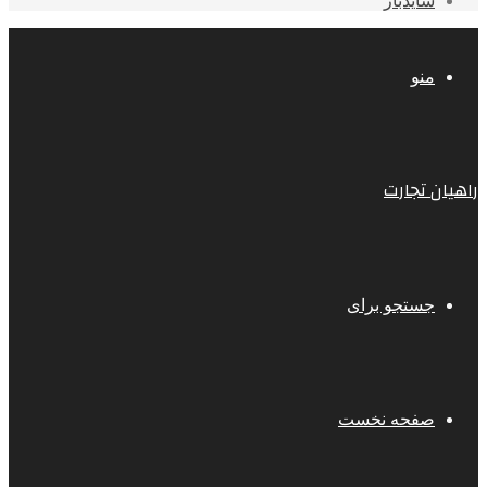
سایدبار
منو
راهیان تجارت
جستجو برای
صفحه نخست