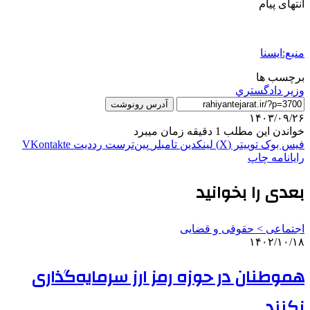
انتهای پیام
منبع:ایسنا
برچسب ها
وزير دادگستري
آدرس رونوشت
۱۴۰۳/۰۹/۲۶
خواندن این مطلب 1 دقیقه زمان میبرد
فیس بوک
توییتر (X)
لینکدین
‫تامبلر
‫پین‌ترست
‫رددیت
‫VKontakte
رایانامه
چاپ
بعدی را بخوانید
اجتماعی > حقوقی و قضایی
۱۴۰۲/۱۰/۱۸
هموطنان در حوزه رمز ارز سرمایه‌گذاری
نکنند