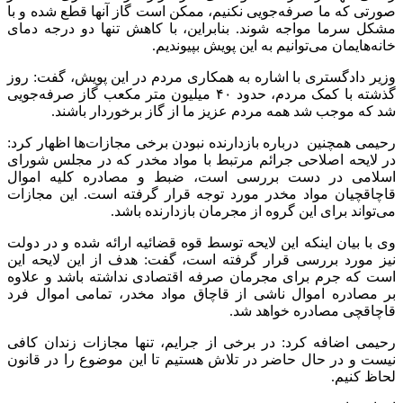
صورتی که ما صرفه‌جویی نکنیم، ممکن است گاز آنها قطع شده و با
مشکل سرما مواجه شوند. بنابراین، با کاهش تنها دو درجه دمای
خانه‌هایمان می‌توانیم به این پویش بپیوندیم.
وزیر دادگستری با اشاره به همکاری مردم در این پویش، گفت: روز
گذشته با کمک مردم، حدود ۴۰ میلیون متر مکعب گاز صرفه‌جویی
شد که موجب شد همه مردم عزیز ما از گاز برخوردار باشند.
رحیمی همچنین درباره بازدارنده نبودن برخی مجازات‌ها اظهار کرد:
در لایحه اصلاحی جرائم مرتبط با مواد مخدر که در مجلس شورای
اسلامی در دست بررسی است، ضبط و مصادره کلیه اموال
قاچاقچیان مواد مخدر مورد توجه قرار گرفته است. این مجازات
می‌تواند برای این گروه از مجرمان بازدارنده باشد.
وی با بیان اینکه این لایحه توسط قوه قضائیه ارائه شده و در دولت
نیز مورد بررسی قرار گرفته است، گفت: هدف از این لایحه این
است که جرم برای مجرمان صرفه اقتصادی نداشته باشد و علاوه
بر مصادره اموال ناشی از قاچاق مواد مخدر، تمامی اموال فرد
قاچاقچی مصادره خواهد شد.
رحیمی اضافه کرد: در برخی از جرایم، تنها مجازات زندان کافی
نیست و در حال حاضر در تلاش هستیم تا این موضوع را در قانون
لحاظ کنیم.