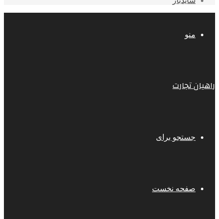
سایدبار
منو
راهیان تجارت
جستجو برای
صفحه نخست