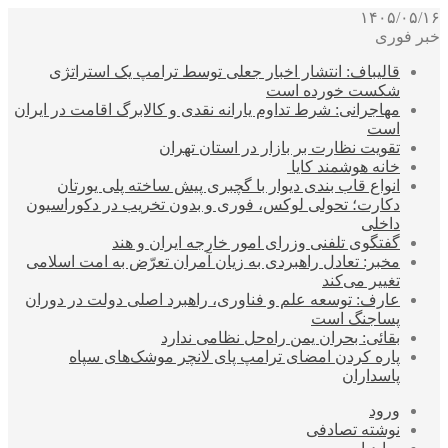
۱۴۰۵/۰۵/۱۶
خبر فوری
قالیباف: انتشار اخبار جعلی توسط ترامپ یک استراتژی
شکست خورده است
مهاجرانی: شرط تداوم یارانه نقدی و کالابرگ اقامت در ایران
است
تقویت نظارت بر بازار در استان تهران
خانه هوشمند کایا
انواع قاب بندی دیوار با گچبری پیش ساخته پلی یورتان
دکارت؛ تحولی لوکس، فوری و بدون تخریب در دکوراسیون
داخلی
گفتگوی تلفنی وزرای امور خارجه ایران و هند
مخبر: تعادل راهبردی به زیان آمران تعرّض به امت اسلامی
تغییر می‌کند
عارف: توسعه علم و فناوری، راهبرد اصلی دولت در دوران
پساجنگ است
بقائی: بحران یمن راه‌حل نظامی ندارد
پاره کردن امضای ترامپ پای لانچر موشک‌های سپاه
پاسداران
ورود
نوشته تصادفی