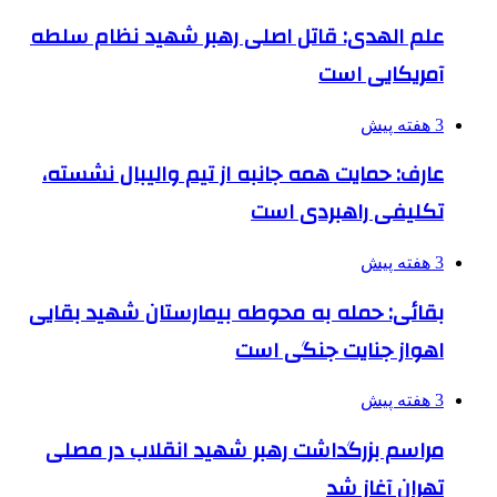
علم الهدی: قاتل اصلی رهبر شهید نظام سلطه
آمریکایی است
3 هفته پیش
عارف: حمایت همه جانبه از تیم والیبال نشسته،
تکلیفی راهبردی است
3 هفته پیش
بقائی: حمله به محوطه بیمارستان شهید بقایی
اهواز جنایت جنگی است
3 هفته پیش
مراسم بزرگداشت رهبر شهید انقلاب در مصلی
تهران آغاز شد