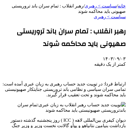
خانه
/
سیاست > رهبری
/
رهبر انقلاب : تمام سران باند تروریستی
صهیونی باید محاکمه شوند
سیاست > رهبری
رهبر انقلاب : تمام سران باند تروریستی
صهیونی باید محاکمه شوند
۱۴۰۳/۰۹/۰۳
کمتر از یک دقیقه
ارتباط فردا: در
توییت
جدید حساب رهبری به زبان عبری آمده است:
تمامی سران سیاسی و نظامی باند تروریستی جنایتکار صهیونیستی
باید محاکمه شوند و تحت تعقیب قرار گیرند.
دیوان کیفری بین‌المللی لاهه ( ICC ) روز پنجشنبه گذشته دستور
بازداشت بنیامین نتانیاهو و
یوآو
گالانت نخست وزیر و وزیر جنگ