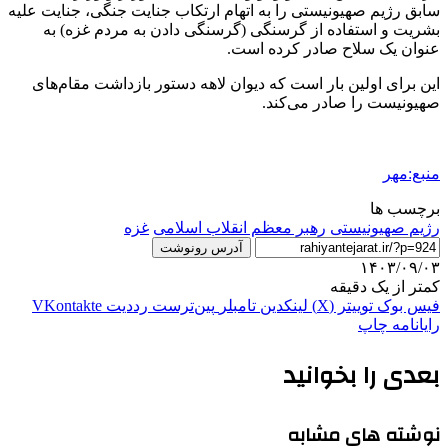
سابق رژیم صهیونیستی را به اتهام ارتکاب جنایت جنگی، جنایت علیه
بشریت و استفاده از گرسنگی (گرسنگی دادن به مردم غزه) به
عنوان یک سلاح صادر کرده است.
این برای اولین بار است که دیوان لاهه دستور بازداشت مقام‌های
صهیونیست را صادر می‌کند.
منبع:مهر
برچسب ها
رژیم صهیونیستی
رهبر معظم انقلاب اسلامی
غزه
آدرس رونوشت
۱۴۰۳/۰۹/۰۳
کمتر از یک دقیقه
فیس بوک
توییتر (X)
لینکدین
‫تامبلر
‫پین‌ترست
‫رددیت
‫VKontakte
رایانامه
چاپ
بعدی را بخوانید
نوشته های مشابه