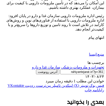
این امکان را می‌دهد که در تأمین ملزومات دارویی با کیفیت برای
بیماران، عملکرد بهتری داشته باشیم.
رئیس اداره ملزومات دارویی سازمان غذا و دارو در پایان افزود:
اداره ملزومات دارویی با استفاده از فناوری‌های نوین و روش‌های
کارآمد در تلاش است تا روند تامین و توزیع داروها را سریع‌تر و با
کیفیت‌تر انجام دهد.
انتهای پیام
منبع:ایسنا
برچسب ها
تجهیزات و ملزومات پزشکی
سازمان غذا و دارو
آدرس رونوشت
۱۴۰۳/۰۸/۲۴
خواندن این مطلب 1 دقیقه زمان میبرد
فیس بوک
توییتر (X)
لینکدین
‫تامبلر
‫پین‌ترست
‫رددیت
‫VKontakte
رایانامه
چاپ
بعدی را بخوانید