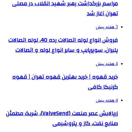
مراسم بزرگداشت رهبر شهید انقلاب در مصلی
تهران آغاز شد
3 هفته پیش
فروش انواع لوله اتصالات رده 40، لوله اتصالات
پلیران، سوپرپایپ و سایر انواع لوله و اتصالات
4 هفته پیش
خرید قهوه | خرید بهترین قهوه تهران | قهوه
گرنیکا کافی
4 هفته پیش
زرپالایش عصر صنعت (ValveSend)، شریک مطمئن
صنایع نفت، گاز و پتروشیمی