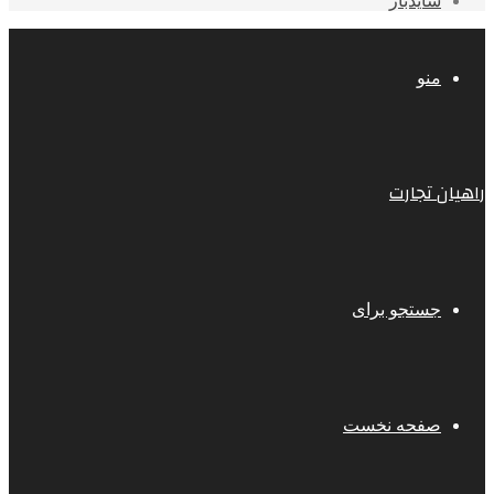
سایدبار
منو
راهیان تجارت
جستجو برای
صفحه نخست