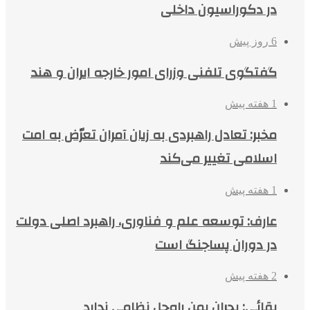
در دکوراسیون داخلی
6 روز پیش
گفتگوی تلفنی وزرای امور خارجه ایران و هند
1 هفته پیش
مخبر: تعادل راهبردی به زیان آمران تعرّض به امت
اسلامی تغییر می‌کند
1 هفته پیش
عارف: توسعه علم و فناوری، راهبرد اصلی دولت
در دوران پساجنگ است
2 هفته پیش
بقائی: بحران یمن راه‌حل نظامی ندارد