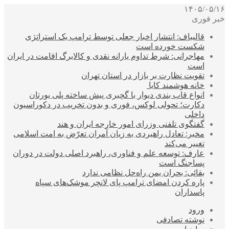
۱۴۰۵/۰۵/۱۶
خبر فوری
قالیباف: انتشار اخبار جعلی توسط ترامپ یک استراتژی
شکست خورده است
مهاجرانی: شرط تداوم یارانه نقدی و کالابرگ اقامت در ایران
است
تقویت نظارت بر بازار در استان تهران
خانه هوشمند کایا
انواع قاب بندی دیوار با گچبری پیش ساخته پلی یورتان
دکارت؛ تحولی لوکس، فوری و بدون تخریب در دکوراسیون
داخلی
گفتگوی تلفنی وزرای امور خارجه ایران و هند
مخبر: تعادل راهبردی به زیان آمران تعرّض به امت اسلامی
تغییر می‌کند
عارف: توسعه علم و فناوری، راهبرد اصلی دولت در دوران
پساجنگ است
بقائی: بحران یمن راه‌حل نظامی ندارد
پاره کردن امضای ترامپ پای لانچر موشک‌های سپاه
پاسداران
ورود
نوشته تصادفی